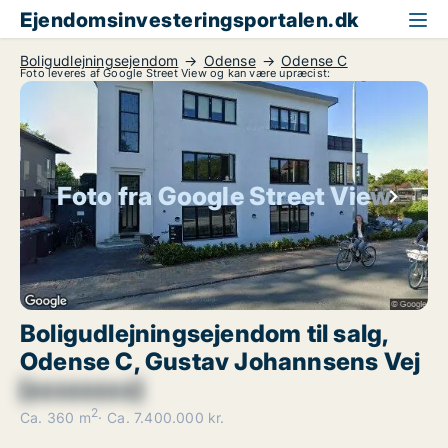
Ejendomsinvesteringsportalen.dk
Boligudlejningsejendom
Odense
Odense C
Foto leveres af Google Street View og kan være upræcist:
Foto fra Google Street View
Boligudlejningsejendom til salg,
Odense C, Gustav Johannsens Vej
[xxxxxxxx]
2
Ca. 360 m
Ca. 7.400.000 kr.