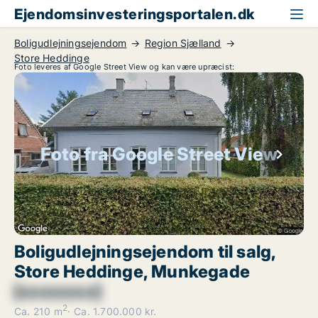
Ejendomsinvesteringsportalen.dk
Boligudlejningsejendom
Region Sjælland
Store Heddinge
Foto leveres af Google Street View og kan være upræcist:
Foto fra Google Street View
Boligudlejningsejendom til salg,
Store Heddinge, Munkegade
[xxxxxxxx]
2
Ca. 210 m
Ca. 1.700.000 kr.