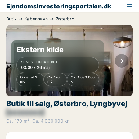
Ejendomsinvesteringsportalen.dk
Butik
København
Østerbro
Ekstern kilde
SENEST OPDATERET
03.00 • 26 maj
Oprettet 2
Ca. 170
Ca. 4.030.000
mo
m2
kr.
Butik til salg, Østerbro, Lyngbyvej
[xxxxxxxx]
2
Ca. 170 m
Ca. 4.030.000 kr.