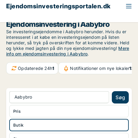
Ejendomsinvesteringsportalen.dk
Butik til salg
Region Nordjylland
Aabybro
Ejendomsinvestering i Aabybro
Se investeringsejendomme i Aabybro herunder. Hvis du er
interesseret i at købe en investeringsejendom på listen
herunder, så tryk på overskriften for at komme videre. Held
og lykke med jagten på din nye ejendomsinvestering!
Mere
info om ejendomsinvestering i Aabybro
.
Opdaterede 24h
1
Notifikationer om nye lokaler
132
Aabybro
Søg
Pris
Butik