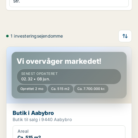
Str.
1 investeringsejendomme
Butik i Aabybro
Vi overvåger markedet!
SENEST OPDATERET
02.32 • 08 jun.
Oprettet 2 mo
Ca. 515 m2
Ca. 7.700.000 kr.
Butik i Aabybro
Butik til salg i 9440 Aabybro
Areal
Ca. 515 m2