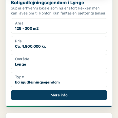
Boligudlejningsejendom i Lynge
Super erhvervs lokale som nu er stort køkken men
kan laves om til kontor. Kun fantasien sætter grænser.
Areal
125 - 300 m2
Pris
Ca. 4.800.000 kr.
Område
Lynge
Type
Boligudlejningsejendom
Mere info
Erhvervsgrund i Ålsgårde