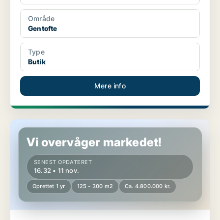
Område
Gentofte
Type
Butik
Mere info
Boligudlejningsejendom i Lynge
Vi overvåger markedet!
SENEST OPDATERET
16.32 • 11 nov.
Oprettet 1 yr
125 - 300 m2
Ca. 4.800.000 kr.