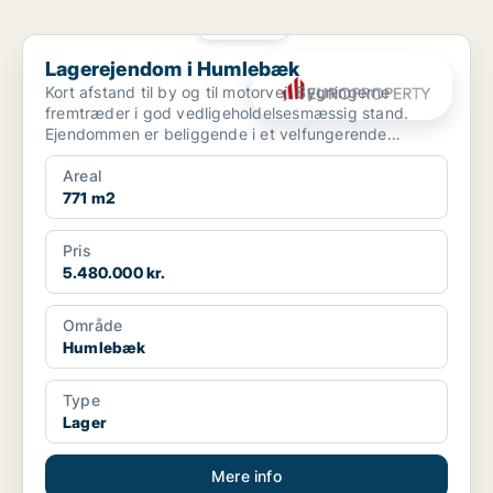
PLATIN
Lagerejendom i Humlebæk
Lagerejendom i Humlebæk
Kort afstand til by og til motorvej. Bygningerne
fremtræder i god vedligeholdelsesmæssig stand.
Ejendommen er beliggende i et velfungerende
erhvervsområde.
Areal
771 m2
Pris
5.480.000 kr.
Område
Humlebæk
Type
Lager
Mere info