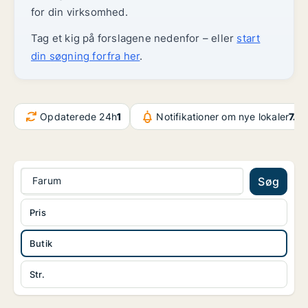
for din virksomhed.
Tag et kig på forslagene nedenfor – eller
start
din søgning forfra her
.
Opdaterede 24h
1
Notifikationer om nye lokaler
7.4
Farum
Søg
Pris
Butik
Str.