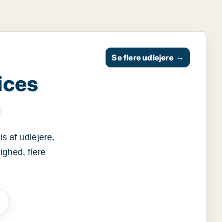
Se flere udlejere
→
ices
s af udlejere,
ighed, flere