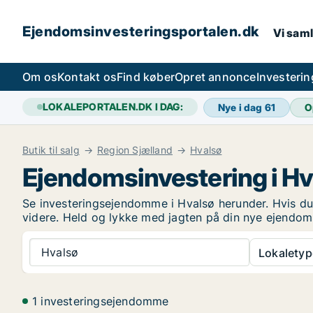
Ejendomsinvesteringsportalen.dk
Vi saml
Om os
Kontakt os
Find køber
Opret annonce
Investeri
LOKALEPORTALEN.DK I DAG:
Nye i dag
61
O
Butik til salg
Region Sjælland
Hvalsø
Ejendomsinvestering i Hv
Se investeringsejendomme i Hvalsø herunder. Hvis du 
videre. Held og lykke med jagten på din nye ejendom
Hvalsø
Lokaletyp
1 investeringsejendomme