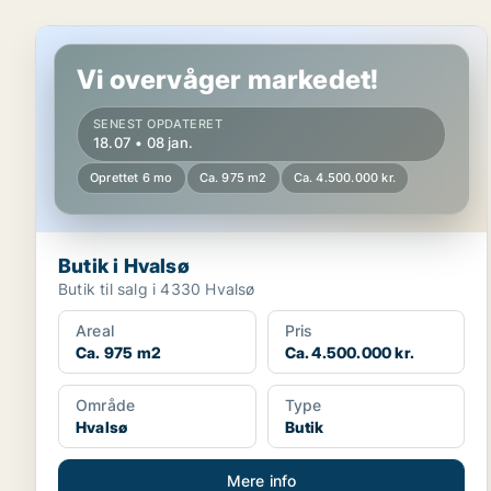
Butik i Hvalsø
Vi overvåger markedet!
SENEST OPDATERET
18.07 • 08 jan.
Oprettet 6 mo
Ca. 975 m2
Ca. 4.500.000 kr.
Butik i Hvalsø
Butik til salg i 4330 Hvalsø
Areal
Pris
Ca. 975 m2
Ca. 4.500.000 kr.
Område
Type
Hvalsø
Butik
Mere info