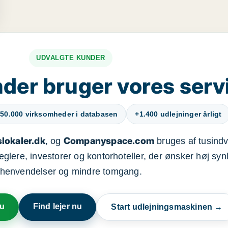
UDVALGTE KUNDER
der bruger vores serv
50.000 virksomheder i databasen
+1.400 udlejninger årligt
lokaler.dk
Companyspace.com
, og
bruges af tusindvi
ere, investorer og kontorhoteller, der ønsker høj synl
henvendelser og mindre tomgang.
nu
Find lejer nu
Start udlejningsmaskinen →