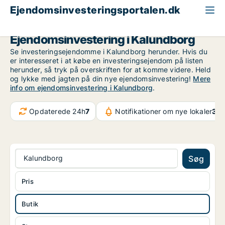
Ejendomsinvesteringsportalen.dk
Butik til salg
Region Sjælland
Kalundborg
Ejendomsinvestering i Kalundborg
Se investeringsejendomme i Kalundborg herunder. Hvis du
er interesseret i at købe en investeringsejendom på listen
herunder, så tryk på overskriften for at komme videre. Held
og lykke med jagten på din nye ejendomsinvestering!
Mere
info om ejendomsinvestering i Kalundborg
.
Opdaterede 24h
7
Notifikationer om nye lokaler
37.
Kalundborg
Søg
Pris
Butik