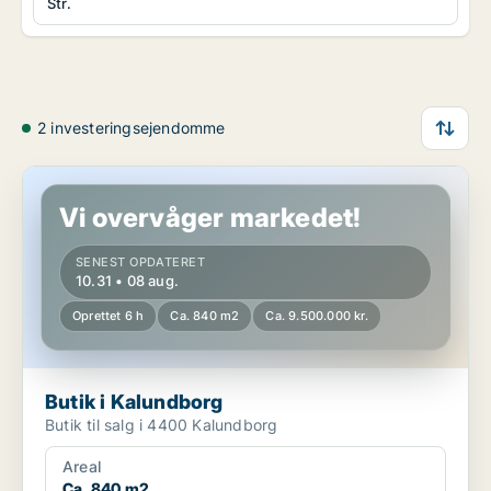
Str.
2 investeringsejendomme
Butik i Kalundborg
Vi overvåger markedet!
SENEST OPDATERET
10.31 • 08 aug.
Oprettet 6 h
Ca. 840 m2
Ca. 9.500.000 kr.
Butik i Kalundborg
Butik til salg i 4400 Kalundborg
Areal
Ca. 840 m2