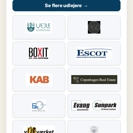
Se flere udlejere
→