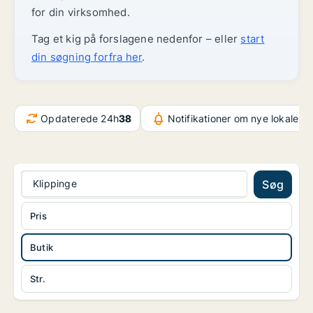
for din virksomhed.
Tag et kig på forslagene nedenfor – eller
start
din søgning forfra her
.
Opdaterede 24h
38
Notifikationer om nye lokaler
3
Klippinge
Søg
Pris
Butik
Str.