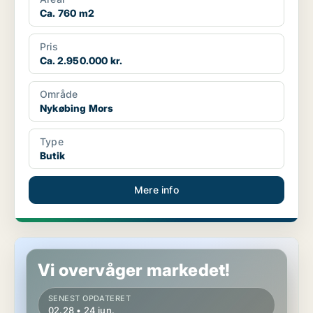
Ca. 760 m2
Pris
Ca. 2.950.000 kr.
Område
Nykøbing Mors
Type
Butik
Mere info
Butik i Nykøbing Mors
Vi overvåger markedet!
SENEST OPDATERET
02.28 • 24 jun.