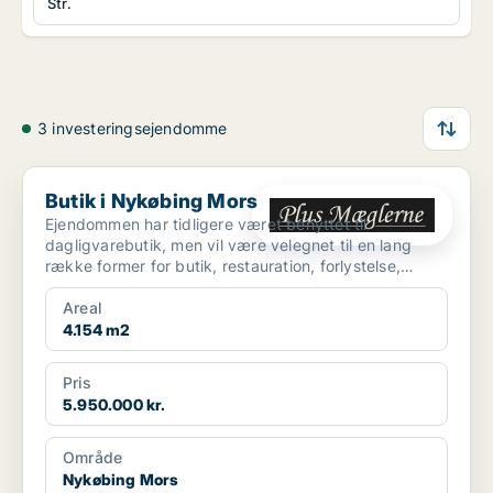
Str.
3 investeringsejendomme
Butik i Nykøbing Mors
Butik i Nykøbing Mors
Ejendommen har tidligere været benyttet til
dagligvarebutik, men vil være velegnet til en lang
række former for butik, restauration, forlystelse,
fitness m.m...
Areal
4.154 m2
Pris
5.950.000 kr.
Område
Nykøbing Mors