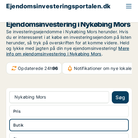
Ejendomsinvesteringsportalen.dk
Butik til salg
Region Nordjylland
Nykøbing Mors
Ejendomsinvestering i Nykøbing Mors
Se investeringsejendomme i Nykøbing Mors herunder. Hvis
du er interesseret i at købe en investeringsejendom på listen
herunder, så tryk på overskriften for at komme videre. Held
og lykke med jagten på din nye ejendomsinvestering!
Mere
info om ejendomsinvestering i Nykøbing Mors
.
Opdaterede 24h
96
Notifikationer om nye lokaler
6
Nykøbing Mors
Søg
Pris
Butik