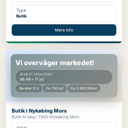
Type
Butik
Mere info
Butik i Nykøbing Mors
Vi overvåger markedet!
SENEST OPDATERET
06.49 • 17 jul.
Oprettet 21 d
Ca. 760 m2
Ca. 2.950.000 kr.
Butik i Nykøbing Mors
Butik til salg i 7900 Nykøbing Mors
Areal