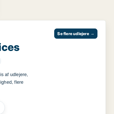
Se flere udlejere
→
ices
s af udlejere,
ighed, flere