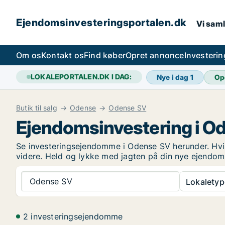
Ejendomsinvesteringsportalen.dk
Vi saml
Om os
Kontakt os
Find køber
Opret annonce
Investeri
LOKALEPORTALEN.DK I DAG:
Nye i dag
1
Op
Butik til salg
Odense
Odense SV
Ejendomsinvestering i O
Se investeringsejendomme i Odense SV herunder. Hvis 
videre. Held og lykke med jagten på din nye ejendom
Odense SV
Lokaletyp
2 investeringsejendomme