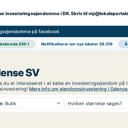
er investeringsejendomme i DK. Skriv til vip@lokaleportal
ngsejendomme på facebook
daterede 24h
1
Notifikationer om nye lokaler
38.018
Å
dense SV
du er interesseret i at købe en investeringsejendom på li
sinvestering!
Mere info om ejendomsinvestering i Odense
e:
Butik
Hvilken størrelse søges?