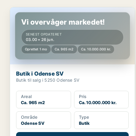
Butik i Odense SV
Vi overvåger markedet!
SENEST OPDATERET
03.00 • 26 jun.
Oprettet 1 mo
Ca. 965 m2
Ca. 10.000.000 kr.
Butik i Odense SV
Butik til salg i 5250 Odense SV
Areal
Pris
Ca. 965 m2
Ca. 10.000.000 kr.
Område
Type
Odense SV
Butik