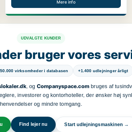
Mere info
UDVALGTE KUNDER
der bruger vores serv
50.000 virksomheder i databasen
+1.400 udlejninger årligt
lokaler.dk
Companyspace.com
, og
bruges af tusindvi
ere, investorer og kontorhoteller, der ønsker høj synl
henvendelser og mindre tomgang.
nu
Find lejer nu
Start udlejningsmaskinen →