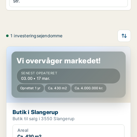
Str.
1 investeringsejendomme
Butik i Slangerup
Vi overvåger markedet!
SENEST OPDATERET
03.00 • 17 mar.
Oprettet 1 yr
Ca. 430 m2
Ca. 4.000.000 kr.
Butik i Slangerup
Butik til salg i 3550 Slangerup
Areal
Ca. 430 m2