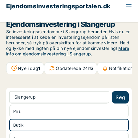
Ejendomsinvesteringsportalen.dk
Butik til salg
Nordsjælland
Slangerup
Ejendomsinvestering i Slangerup
Se investeringsejendomme i Slangerup herunder. Hvis du er
interesseret i at købe en investeringsejendom på listen
herunder, så tryk på overskriften for at komme videre. Held
og lykke med jagten på din nye ejendomsinvestering!
Mere
info om ejendomsinvestering i Slangerup
.
Nye i dag
1
Opdaterede 24h
5
Notifikationer
Slangerup
Søg
Pris
Butik