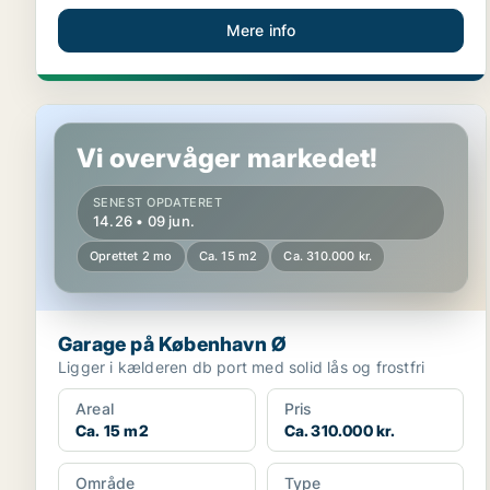
Mere info
Garage på København Ø
Vi overvåger markedet!
SENEST OPDATERET
14.26 • 09 jun.
Oprettet 2 mo
Ca. 15 m2
Ca. 310.000 kr.
Garage på København Ø
Ligger i kælderen db port med solid lås og frostfri
Areal
Pris
Ca. 15 m2
Ca. 310.000 kr.
Område
Type