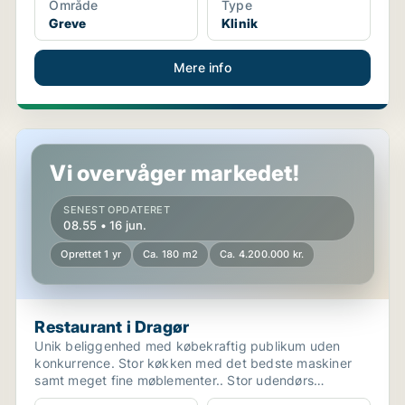
Område
Type
Greve
Klinik
Mere info
Restaurant i Dragør
Vi overvåger markedet!
SENEST OPDATERET
08.55 • 16 jun.
Oprettet 1 yr
Ca. 180 m2
Ca. 4.200.000 kr.
Restaurant i Dragør
Unik beliggenhed med købekraftig publikum uden
konkurrence. Stor køkken med det bedste maskiner
samt meget fine møblementer.. Stor udendørs
servering, privat...