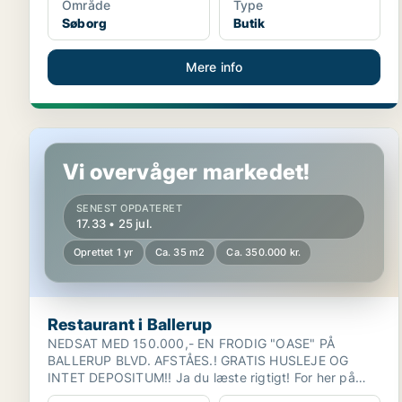
Område
Type
Søborg
Butik
Mere info
Restaurant i Ballerup
Vi overvåger markedet!
SENEST OPDATERET
17.33 • 25 jul.
Oprettet 1 yr
Ca. 35 m2
Ca. 350.000 kr.
Restaurant i Ballerup
NEDSAT MED 150.000,- EN FRODIG "OASE" PÅ
BALLERUP BLVD. AFSTÅES.! GRATIS HUSLEJE OG
INTET DEPOSITUM!! Ja du læste rigtigt! For her på
Ballerup Blvd. 8...