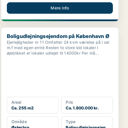
Mere info
Boligudlejningsejendom på København Ø
Boligudlejningsejendom på København Ø
Ejerlejligheder nr 11 Omfatter 24 kvm værelse på l sal
m.f med egen entré Resten to store kld lokaler I
øjeblikket er lokaler udlejet til 14000kr Per må...
Areal
Pris
Ca. 255 m2
Ca. 1.800.000 kr.
Område
Type
Østerbro
Boligudlejningsejen