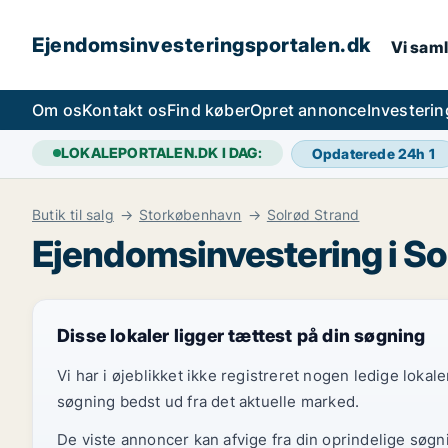
Ejendomsinvesteringsportalen.dk
Vi saml
Om os
Kontakt os
Find køber
Opret annonce
Investeri
LOKALEPORTALEN.DK I DAG:
Opdaterede 24h
1
Butik til salg
Storkøbenhavn
Solrød Strand
Ejendomsinvestering i So
Disse lokaler ligger tættest på din søgning
Vi har i øjeblikket ikke registreret nogen ledige loka
søgning bedst ud fra det aktuelle marked.
De viste annoncer kan afvige fra din oprindelige søgn