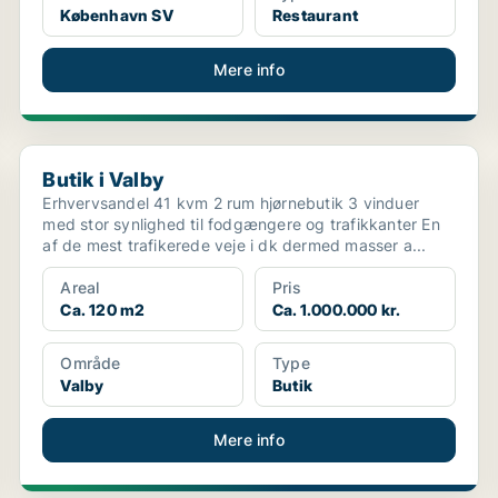
København SV
Restaurant
Mere info
Butik i Valby
Butik i Valby
Erhvervsandel 41 kvm 2 rum hjørnebutik 3 vinduer
med stor synlighed til fodgængere og trafikkanter En
af de mest trafikerede veje i dk dermed masser a...
Areal
Pris
Ca. 120 m2
Ca. 1.000.000 kr.
Område
Type
Valby
Butik
Mere info