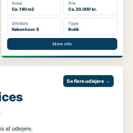
Areal
Pris
Ca. 140 m2
Ca. 20.000 kr.
Område
Type
København S
Butik
Mere info
Se flere udlejere
→
ices
s af udlejere,