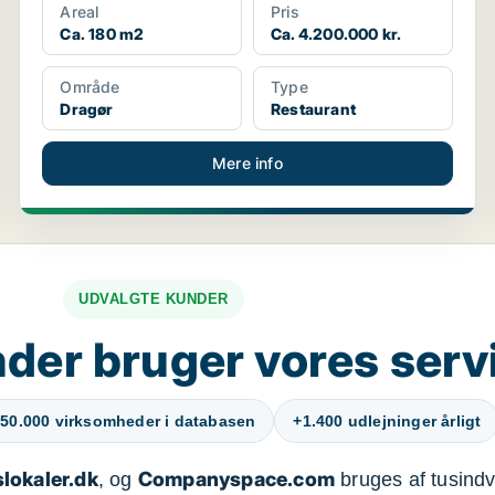
Areal
Pris
Ca. 180 m2
Ca. 4.200.000 kr.
Område
Type
Dragør
Restaurant
Mere info
UDVALGTE KUNDER
der bruger vores serv
50.000 virksomheder i databasen
+1.400 udlejninger årligt
lokaler.dk
Companyspace.com
, og
bruges af tusindvi