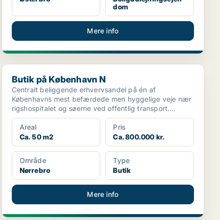
dom
Mere info
Butik på København N
Butik på København N
Centralt beliggende erhvervsandel på én af
Københavns mest befærdede men hyggelige veje nær
rigshospitalet og søerne ved offentlig transport.
Lokalerne er be...
Areal
Pris
Ca. 50 m2
Ca. 800.000 kr.
Område
Type
Nørrebro
Butik
Mere info