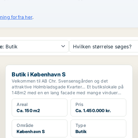
ning forfra her
.
e:
Butik
Hvilken størrelse søges?
Butik i København S
Butik i København S
Velkommen til AB Chr. Svensensgården og det
attraktive Holmbladsgade Kvarter... Et butikslokale på
148m2 med en en lang facade med mange vinduer
mod Holmb...
Areal
Pris
Ca. 150 m2
Ca. 1.450.000 kr.
Område
Type
København S
Butik