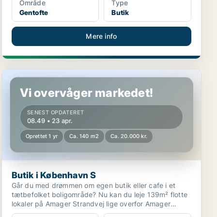
Område
Type
Gentofte
Butik
Mere info
Butik i København S
Vi overvåger markedet!
SENEST OPDATERET
08.49 • 23 apr.
Oprettet 1 yr
Ca. 140 m2
Ca. 20.000 kr.
Butik i København S
Går du med drømmen om egen butik eller cafe i et
tætbefolket boligområde? Nu kan du leje 139m² flotte
lokaler på Amager Strandvej lige overfor Amager
Stran...