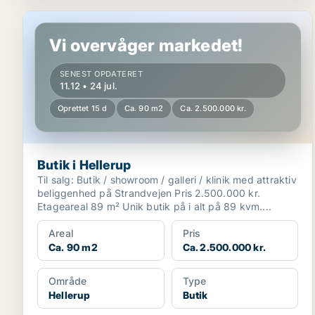
Butik i Hellerup
Vi overvåger markedet!
SENEST OPDATERET
11.12 • 24 jul.
Oprettet 15 d
Ca. 90 m2
Ca. 2.500.000 kr.
Butik i Hellerup
Til salg: Butik / showroom / galleri / klinik med attraktiv
beliggenhed på Strandvejen Pris 2.500.000 kr.
Etageareal 89 m² Unik butik på i alt på 89 kvm....
Areal
Pris
Ca. 90 m2
Ca. 2.500.000 kr.
Område
Type
Hellerup
Butik