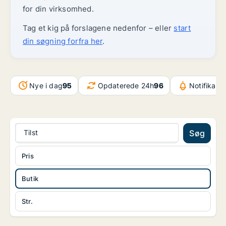
for din virksomhed.
Tag et kig på forslagene nedenfor – eller
start
din søgning forfra her
.
Nye i dag
95
Opdaterede 24h
96
Notifikati
Tilst
Søg
Pris
Butik
Str.