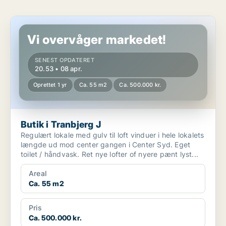
Butik i Tranbjerg J
Vi overvåger markedet!
SENEST OPDATERET
20.53 • 08 apr.
Oprettet 1 yr
Ca. 55 m2
Ca. 500.000 kr.
Butik i Tranbjerg J
Regulært lokale med gulv til loft vinduer i hele lokalets
længde ud mod center gangen i Center Syd. Eget
toilet / håndvask. Ret nye lofter of nyere pænt lyst...
Areal
Ca. 55 m2
Pris
Ca. 500.000 kr.