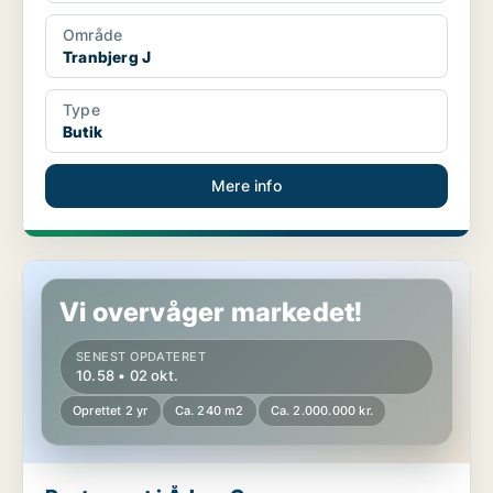
Område
Tranbjerg J
Type
Butik
Mere info
Restaurant i Århus C
Vi overvåger markedet!
SENEST OPDATERET
10.58 • 02 okt.
Oprettet 2 yr
Ca. 240 m2
Ca. 2.000.000 kr.