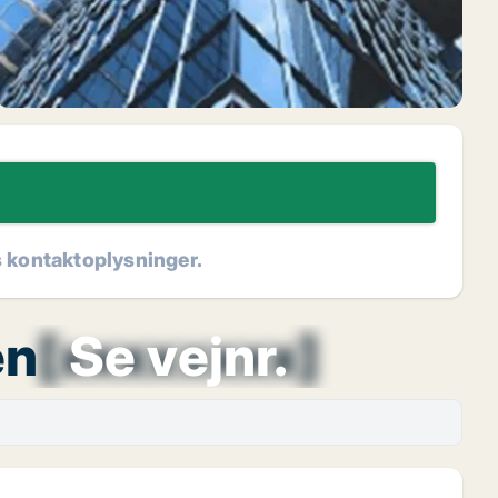
s kontaktoplysninger.
en
[xxxxxxxx]
Se vejnr.