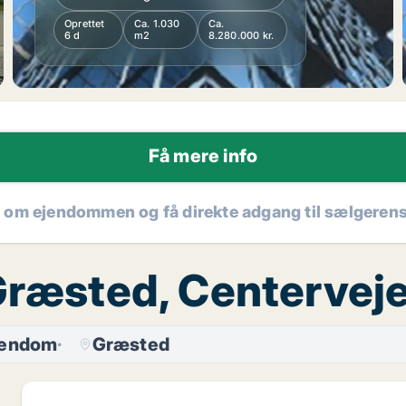
Oprettet
Ca. 1.030
Ca.
6 d
m2
8.280.000 kr.
Få mere info
r om ejendommen og få direkte adgang til sælgeren
 Græsted, Centervej
jendom
Græsted