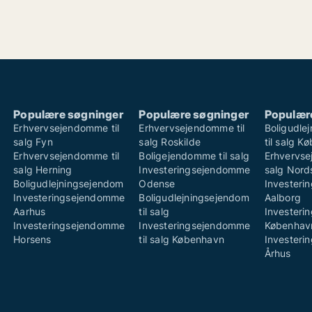
Populære søgninger
Populære søgninger
Populær
Erhvervsejendomme til
Erhvervsejendomme til
Boligudle
salg Fyn
salg Roskilde
til salg K
Erhvervsejendomme til
Boligejendomme til salg
Erhvervse
salg Herning
Investeringsejendomme
salg Nord
Boligudlejningsejendom
Odense
Invester
Investeringsejendomme
Boligudlejningsejendom
Aalborg
Aarhus
til salg
Invester
Investeringsejendomme
Investeringsejendomme
Københav
Horsens
til salg København
Invester
Århus