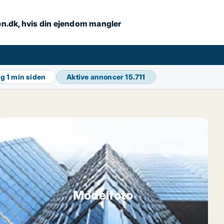
en.dk, hvis din ejendom mangler
ng
1 min siden
Aktive annoncer
15.711
Modelfoto