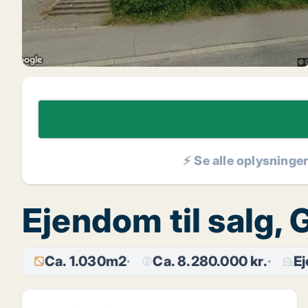
⚡ Se alle oplysninge
Ejendom til salg,
Ca. 1.030m2
Ca. 8.280.000 kr.
E