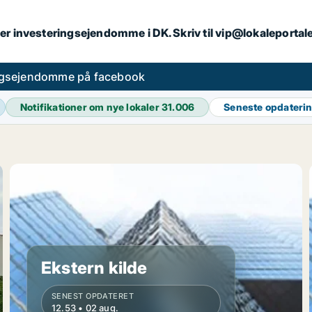
er investeringsejendomme i DK. Skriv til vip@lokaleportal
ngsejendomme på facebook
Notifikationer om nye lokaler
31.006
Seneste opdateri
Ekstern kilde
SENEST OPDATERET
12.53 • 02 aug.