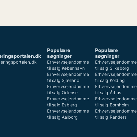
Populære
Populære
ringsportalen.dk
søgninger
søgninger
eringsportalen.dk
Erhvervsejendomme
Erhvervsejendomme
e
til salg København
til salg Silkeborg
Erhvervsejendomme
Erhvervsejendomme
til salg Sjælland
til salg Kolding
Erhvervsejendomme
Erhvervsejendomme
til salg Odense
til salg Århus
Erhvervsejendomme
Erhvervsejendomme
til salg Esbjerg
til salg Bornholm
Erhvervsejendomme
Erhvervsejendomme
til salg Aalborg
til salg Randers