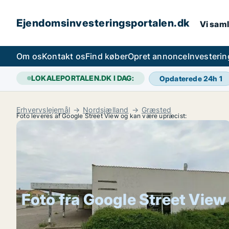
Ejendomsinvesteringsportalen.dk
Vi saml
Om os
Kontakt os
Find køber
Opret annonce
Investeri
LOKALEPORTALEN.DK I DAG:
Opdaterede 24h
1
Erhvervslejemål
Nordsjælland
Græsted
Foto leveres af Google Street View og kan være upræcist:
Foto fra Google Street View