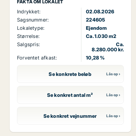
FAKTA OM LOKALET
Indrykket:
02.08.2026
Sagsnummer:
224605
Lokaletype:
Ejendom
Størrelse:
Ca. 1.030 m2
Salgspris:
Ca.
8.280.000 kr.
Forventet afkast:
10,28 %
Se konkrete beløb
Se konkret antal m²
Se konkret vejnummer