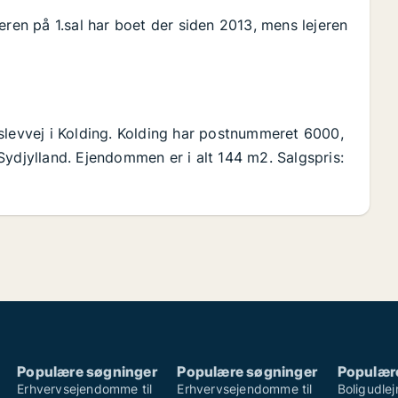
eren på 1.sal har boet der siden 2013, mens lejeren
slevvej i Kolding. Kolding har postnummeret 6000,
Sydjylland. Ejendommen er i alt 144 m2. Salgspris:
Populære søgninger
Populære søgninger
Populær
Erhvervsejendomme til
Erhvervsejendomme til
Boligudle