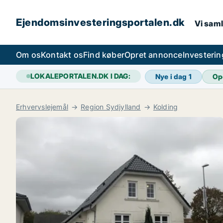
Ejendomsinvesteringsportalen.dk
Vi saml
Om os
Kontakt os
Find køber
Opret annonce
Investeri
LOKALEPORTALEN.DK I DAG:
Nye i dag
1
Op
Erhvervslejemål
Region Sydjylland
Kolding