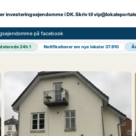
er investeringsejendomme i DK. Skriv til vip@lokaleportal
ngsejendomme på facebook
daterede 24h
1
Notifikationer om nye lokaler
37.910
Å