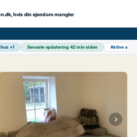
en.dk, hvis din ejendom mangler
rhus
+
1
Seneste opdatering
42 min siden
Aktive anno