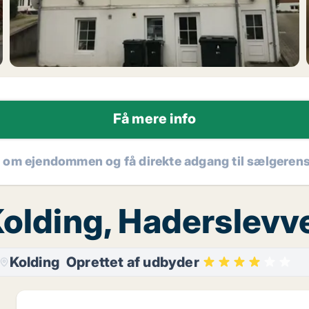
Få mere info
r om ejendommen og få direkte adgang til sælgeren
Kolding, Haderslevve
Kolding
Oprettet af udbyder