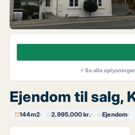
⚡ Se alle oplysninge
Ejendom til salg, 
144m2
2.995.000 kr.
Ejendom