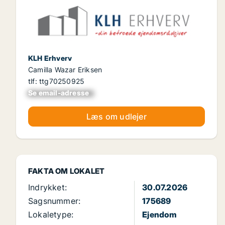
KLH Erhverv
Camilla Wazar Eriksen
tlf: ttg70250925
Se email-adresse
xxxxxxxxxxxxxxxx
Læs om udlejer
FAKTA OM LOKALET
Indrykket:
30.07.2026
Sagsnummer:
175689
Lokaletype:
Ejendom