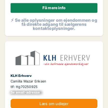
Få mere info
⚡ Se alle oplysninger om ejendommen og
få direkte adgang til sælgerens
kontaktoplysninger.
KLH Erhverv
Camilla Wazar Eriksen
tlf: ttg70250925
Se email-adresse
xxxxxxxxxxxxxxxx
Læs om udlejer