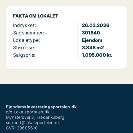
FAKTA OM LOKALET
Indrykket:
26.03.2026
Sagsnummer:
301840
Lokaletype:
Ejendom
Størrelse:
3.848 m2
Salgspris:
1.095.000 kr.
Ejendomsinvesteringsportalen.dk
c/o Lokaleportalen.dk
Mynstersvej 3, Frederiksberg
support@lokaleportalen.dk
CVR: 29605610