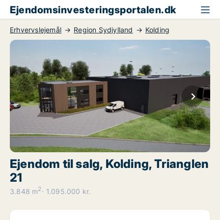
Ejendomsinvesteringsportalen.dk
Erhvervslejemål
Region Sydjylland
Kolding
Ejendom til salg, Kolding, Trianglen
21
2
3.848 m
1.095.000 kr.