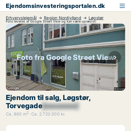
Ejendomsinvesteringsportalen.dk
Erhvervslejemål
Region Nordjylland
Løgstør
Foto leveres af Google Street View og kan være upræcist:
Foto fra Google Street View
Ejendom til salg, Løgstør,
Torvegade
[xxxxxxxx]
2
Ca. 860 m
Ca. 2.720.000 kr.