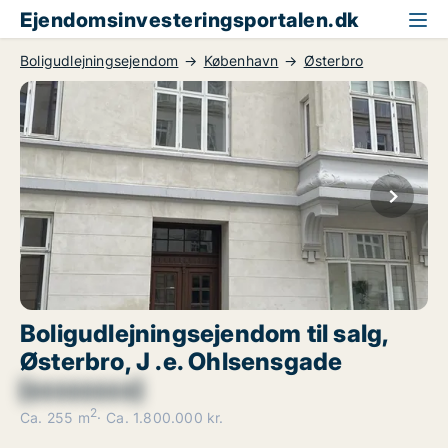
Ejendomsinvesteringsportalen.dk
Boligudlejningsejendom
København
Østerbro
Boligudlejningsejendom til salg,
Østerbro, J .e. Ohlsensgade
[xxxxxxxx]
2
Ca. 255 m
Ca. 1.800.000 kr.