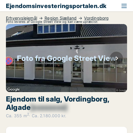
Ejendomsinvesteringsportalen.dk
Erhvervslejemål
Region Sjælland
Vordingborg
Foto leveres af Google Street View og kan være upræcist:
Foto fra Google Street View
Ejendom til salg, Vordingborg,
Algade
[xxxxxxxx]
2
Ca. 355 m
Ca. 2.180.000 kr.