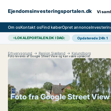
Ejendomsinvesteringsportalen.dk
Vi saml
Om os
Kontakt os
Find køber
Opret annonce
Investeri
LOKALEPORTALEN.DK I DAG:
Opdaterede 24h
1
Erhvervsgrund
Region Sjælland
Kalundborg
Foto leveres af Google Street View og kan være upræcist:
Foto fra Google Street View