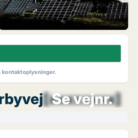
s kontaktoplysninger.
Årbyvej
[xxxxxxxx]
Se vejnr.