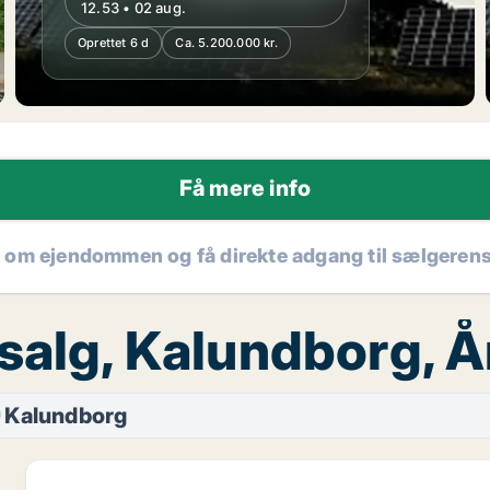
12.53 • 02 aug.
Oprettet 6 d
Ca. 5.200.000 kr.
Få mere info
r om ejendommen og få direkte adgang til sælgeren
 salg, Kalundborg, 
Kalundborg