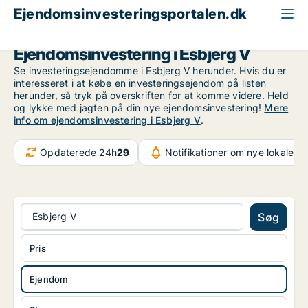
Ejendomsinvesteringsportalen.dk
Ejendom til salg
Esbjerg
Esbjerg V
Ejendomsinvestering i Esbjerg V
Se investeringsejendomme i Esbjerg V herunder. Hvis du er
interesseret i at købe en investeringsejendom på listen
herunder, så tryk på overskriften for at komme videre. Held
og lykke med jagten på din nye ejendomsinvestering!
Mere
info om ejendomsinvestering i Esbjerg V
.
Opdaterede 24h
29
Notifikationer om nye lokaler
3
Esbjerg V
Søg
Pris
Ejendom