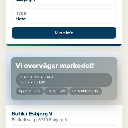
Type
Hotel
Mere info
Butik i Esbjerg V
Vi overvåger markedet!
SENEST OPDATERET
12.37 • 13 apr.
Oprettet 3 mo
Ca. 365 m2
Ca. 5.000.000 kr.
Butik i Esbjerg V
Butik til salg i 6710 Esbjerg V