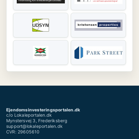
Ejendomsinvesteringsportalen.dk
c/o Lokaleportalen.dk
Mynstersvej 3, Frederiksberg
support@lokaleportalen.dk
CVR: 29605610