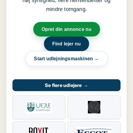
høj synlighed, flere henvendelser og
mindre tomgang.
Opret din annonce nu
Find lejer nu
Start udlejningsmaskinen →
Se flere udlejere
→