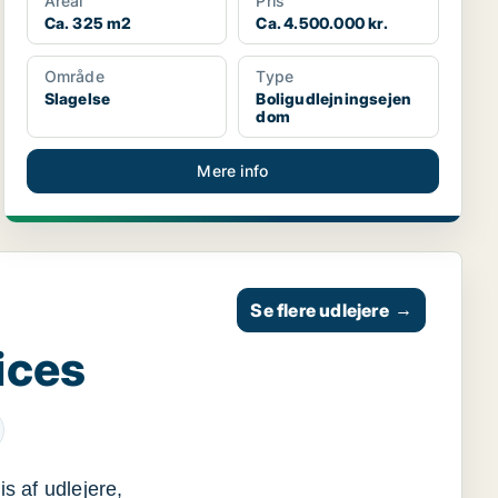
Areal
Pris
Ca. 325 m2
Ca. 4.500.000 kr.
Område
Type
Slagelse
Boligudlejningsejen
dom
Mere info
Se flere udlejere
→
ices
s af udlejere,