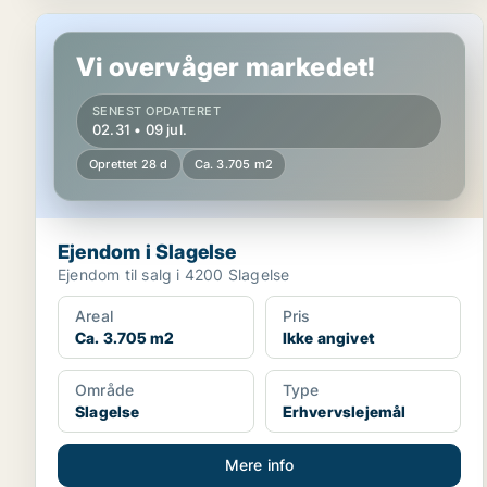
Ejendom i Slagelse
Vi overvåger markedet!
SENEST OPDATERET
02.31 • 09 jul.
Oprettet 28 d
Ca. 3.705 m2
Ejendom i Slagelse
Ejendom til salg i 4200 Slagelse
Areal
Pris
Ca. 3.705 m2
Ikke angivet
Område
Type
Slagelse
Erhvervslejemål
Mere info