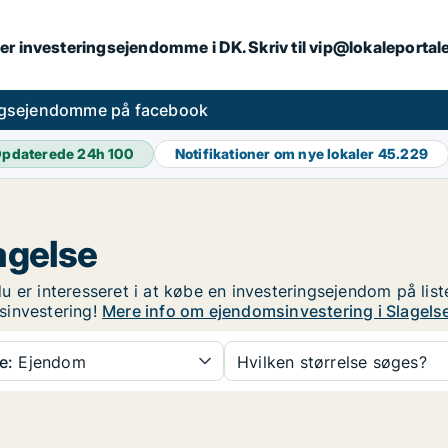
er investeringsejendomme i DK. Skriv til vip@lokaleportal
ngsejendomme på facebook
pdaterede 24h
100
Notifikationer om nye lokaler
45.229
agelse
 er interesseret i at købe en investeringsejendom på list
sinvestering!
Mere info om ejendomsinvestering i Slagels
e:
Ejendom
Hvilken størrelse søges?