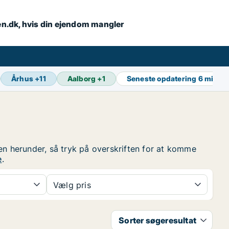
en.dk, hvis din ejendom mangler
Århus
+
11
Aalborg
+
1
Seneste opdatering
6 min si
en herunder, så tryk på overskriften for at komme
e
.
Vælg pris
Sorter søgeresultat