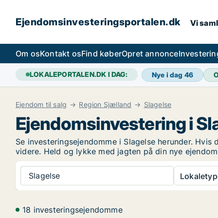
Ejendomsinvesteringsportalen.dk
Vi saml
Om os
Kontakt os
Find køber
Opret annonce
Investeri
LOKALEPORTALEN.DK I DAG:
Nye i dag
46
O
Ejendom til salg
Region Sjælland
Slagelse
Ejendomsinvestering i Sl
Se investeringsejendomme i Slagelse herunder. Hvis du
videre. Held og lykke med jagten på din nye ejendom
Slagelse
Lokaletyp
18 investeringsejendomme