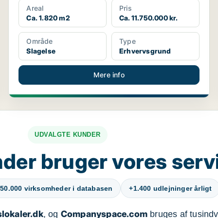
Areal
Pris
Ca. 1.820 m2
Ca. 11.750.000 kr.
Område
Type
Slagelse
Erhvervsgrund
Mere info
UDVALGTE KUNDER
der bruger vores serv
50.000 virksomheder i databasen
+1.400 udlejninger årligt
lokaler.dk
Companyspace.com
, og
bruges af tusindvi