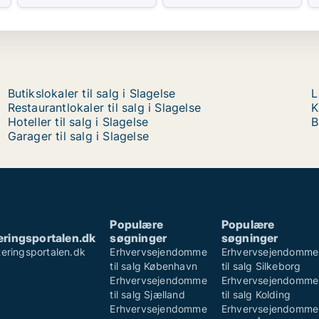
Butikslokaler til salg i Slagelse
L
Restaurantlokaler til salg i Slagelse
K
Hoteller til salg i Slagelse
B
Garager til salg i Slagelse
Populære
Populære
ringsportalen.dk
søgninger
søgninger
eringsportalen.dk
Erhvervsejendomme
Erhvervsejendomme
e
til salg København
til salg Silkeborg
Erhvervsejendomme
Erhvervsejendomme
til salg Sjælland
til salg Kolding
Erhvervsejendomme
Erhvervsejendomme