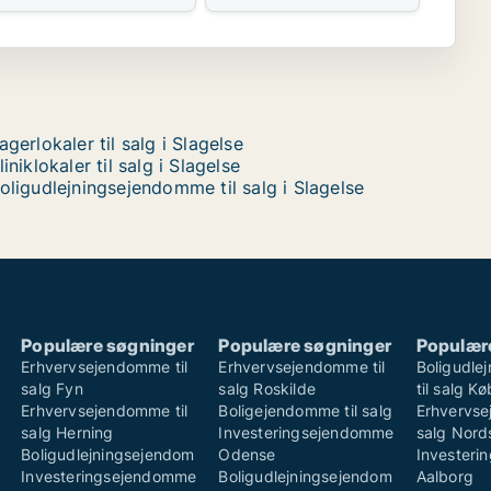
agerlokaler til salg i Slagelse
liniklokaler til salg i Slagelse
oligudlejningsejendomme til salg i Slagelse
Populære søgninger
Populære søgninger
Populær
Erhvervsejendomme til
Erhvervsejendomme til
Boligudle
salg Fyn
salg Roskilde
til salg K
Erhvervsejendomme til
Boligejendomme til salg
Erhvervse
salg Herning
Investeringsejendomme
salg Nord
Boligudlejningsejendom
Odense
Invester
Investeringsejendomme
Boligudlejningsejendom
Aalborg