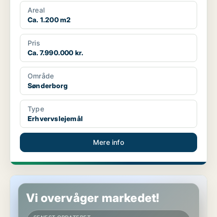
Areal
Ca. 1.200 m2
Pris
Ca. 7.990.000 kr.
Område
Sønderborg
Type
Erhvervslejemål
Mere info
Ejendom i Sønderborg
Vi overvåger markedet!