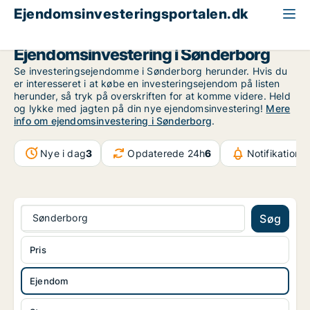
Ejendomsinvesteringsportalen.dk
Ejendom til salg
Region Sydjylland
Sønderborg
Ejendomsinvestering i Sønderborg
Se investeringsejendomme i Sønderborg herunder. Hvis du
er interesseret i at købe en investeringsejendom på listen
herunder, så tryk på overskriften for at komme videre. Held
og lykke med jagten på din nye ejendomsinvestering!
Mere
info om ejendomsinvestering i Sønderborg
.
Nye i dag
3
Opdaterede 24h
6
Notifikatione
Sønderborg
Søg
Pris
Ejendom