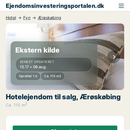
Ejendomsinvesteringsportalen.dk
Hotel
Fyn
Ærøskøbing
Ekstern kilde
SENEST OPDATERET
13.17 • 06 aug.
Oprettet 1 d
Ca. 115 m2
Hotelejendom til salg, Ærøskøbing
2
Ca. 115 m