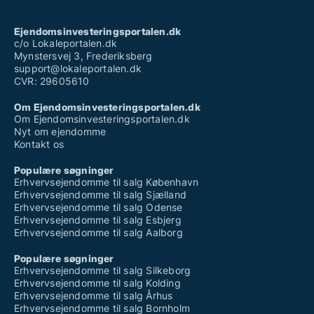
Kliniklokaler til salg i København K
Kliniklokaler til salg i København NV
Kliniklokaler til salg i København S
Ejendomsinvesteringsportalen.dk
Kliniklokaler til salg i København SV
c/o Lokaleportalen.dk
Kliniklokaler til salg i Nordhavn
Mynstersvej 3, Frederiksberg
Kliniklokaler til salg på Nørrebro
support@lokaleportalen.dk
Kliniklokaler til salg i Valby
CVR: 29605610
Kliniklokaler til salg i Vanløse
Kliniklokaler til salg på Vesterbro
Om Ejendomsinvesteringsportalen.dk
Kliniklokaler til salg i Ørestad
Om Ejendomsinvesteringsportalen.dk
Kliniklokaler til salg på Østerbro
Nyt om ejendomme
Kontakt os
Populære søgninger
Erhvervsejendomme til salg København
Erhvervsejendomme til salg Sjælland
Erhvervsejendomme til salg Odense
Erhvervsejendomme til salg Esbjerg
Erhvervsejendomme til salg Aalborg
Populære søgninger
Erhvervsejendomme til salg Silkeborg
Erhvervsejendomme til salg Kolding
Erhvervsejendomme til salg Århus
Erhvervsejendomme til salg Bornholm