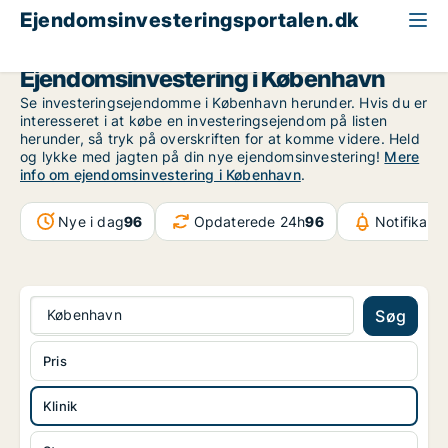
Ejendomsinvesteringsportalen.dk
Klinik til salg
København
Ejendomsinvestering i København
Se investeringsejendomme i København herunder. Hvis du er
interesseret i at købe en investeringsejendom på listen
herunder, så tryk på overskriften for at komme videre. Held
og lykke med jagten på din nye ejendomsinvestering!
Mere
info om ejendomsinvestering i København
.
Nye i dag
96
Opdaterede 24h
96
Notifikati
København
Søg
Pris
Klinik