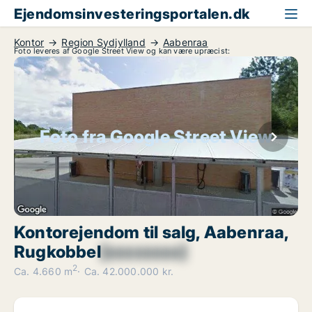
Ejendomsinvesteringsportalen.dk
Kontor
Region Sydjylland
Aabenraa
Foto leveres af Google Street View og kan være upræcist:
Foto fra Google Street View
Kontorejendom til salg, Aabenraa,
Rugkobbel
[xxxxxxxx]
2
Ca. 4.660 m
Ca. 42.000.000 kr.