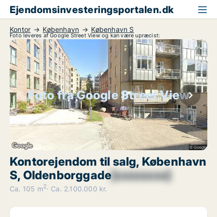
Ejendomsinvesteringsportalen.dk
Kontor
København
København S
Foto leveres af Google Street View og kan være upræcist:
Foto fra Google Street View
Kontorejendom til salg, København
S, Oldenborggade
[xxxxxxxx]
2
Ca. 105 m
Ca. 2.100.000 kr.