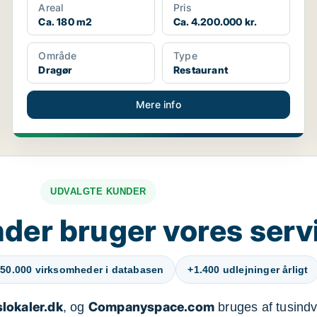
Areal
Pris
Ca. 180 m2
Ca. 4.200.000 kr.
Område
Type
Dragør
Restaurant
Mere info
UDVALGTE KUNDER
der bruger vores serv
50.000 virksomheder i databasen
+1.400 udlejninger årligt
lokaler.dk
Companyspace.com
, og
bruges af tusindvi