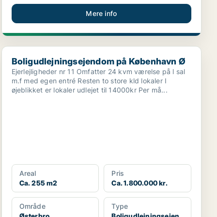
Mere info
Boligudlejningsejendom på København Ø
Boligudlejningsejendom på København Ø
Ejerlejligheder nr 11 Omfatter 24 kvm værelse på l sal
m.f med egen entré Resten to store kld lokaler I
øjeblikket er lokaler udlejet til 14000kr Per må...
Areal
Pris
Ca. 255 m2
Ca. 1.800.000 kr.
Område
Type
Østerbro
Boligudlejningsejen