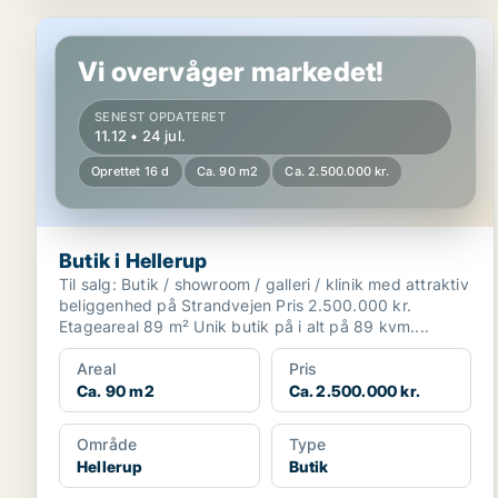
Butik i Hellerup
Vi overvåger markedet!
SENEST OPDATERET
11.12 • 24 jul.
Oprettet 16 d
Ca. 90 m2
Ca. 2.500.000 kr.
Butik i Hellerup
Til salg: Butik / showroom / galleri / klinik med attraktiv
beliggenhed på Strandvejen Pris 2.500.000 kr.
Etageareal 89 m² Unik butik på i alt på 89 kvm....
Areal
Pris
Ca. 90 m2
Ca. 2.500.000 kr.
Område
Type
Hellerup
Butik