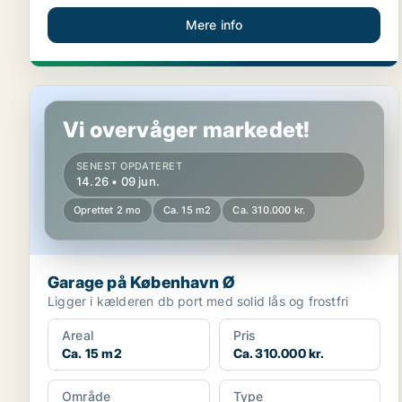
Mere info
Garage på København Ø
Vi overvåger markedet!
SENEST OPDATERET
14.26 • 09 jun.
Oprettet 2 mo
Ca. 15 m2
Ca. 310.000 kr.
Garage på København Ø
Ligger i kælderen db port med solid lås og frostfri
Areal
Pris
Ca. 15 m2
Ca. 310.000 kr.
Område
Type