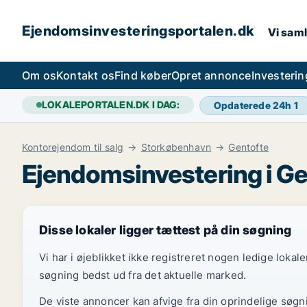
Ejendomsinvesteringsportalen.dk
Vi saml
Om os
Kontakt os
Find køber
Opret annonce
Investeri
LOKALEPORTALEN.DK I DAG:
Opdaterede 24h
1
Kontorejendom til salg
Storkøbenhavn
Gentofte
Ejendomsinvestering i Ge
Disse lokaler ligger tættest på din søgning
Vi har i øjeblikket ikke registreret nogen ledige loka
søgning bedst ud fra det aktuelle marked.
De viste annoncer kan afvige fra din oprindelige søgn