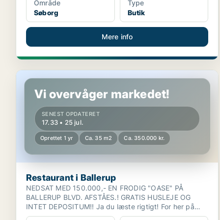
Område
Type
Søborg
Butik
Mere info
Restaurant i Ballerup
Vi overvåger markedet!
SENEST OPDATERET
17.33 • 25 jul.
Oprettet 1 yr
Ca. 35 m2
Ca. 350.000 kr.
Restaurant i Ballerup
NEDSAT MED 150.000,- EN FRODIG "OASE" PÅ
BALLERUP BLVD. AFSTÅES.! GRATIS HUSLEJE OG
INTET DEPOSITUM!! Ja du læste rigtigt! For her på
Ballerup Blvd. 8...