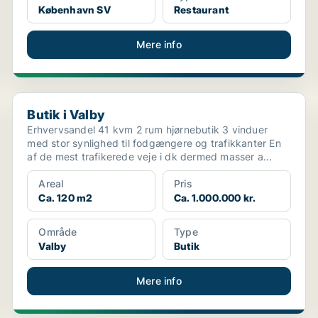
København SV
Restaurant
Mere info
Butik i Valby
Butik i Valby
Erhvervsandel 41 kvm 2 rum hjørnebutik 3 vinduer
med stor synlighed til fodgængere og trafikkanter En
af de mest trafikerede veje i dk dermed masser a...
Areal
Pris
Ca. 120 m2
Ca. 1.000.000 kr.
Område
Type
Valby
Butik
Mere info