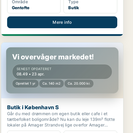
Område
Type
Gentofte
Butik
Mere info
Butik i København S
Vi overvåger markedet!
SENEST OPDATERET
08.49 • 23 apr.
Oprettet 1 yr
Ca. 140 m2
Ca. 20.000 kr.
Butik i København S
Går du med drømmen om egen butik eller cafe i et
tætbefolket boligområde? Nu kan du leje 139m² flotte
lokaler på Amager Strandvej lige overfor Amager
Stran...