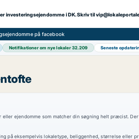
er investeringsejendomme i DK. Skriv til vip@lokaleportal
ngsejendomme på facebook
Notifikationer om nye lokaler
32.209
Seneste opdater
ntofte
ler eller ejendomme som matcher din søgning helt præcist. Derf
ing på eksempelvis lokaletype, beliggenhed, størrelse eller pr