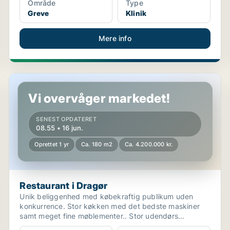
Område
Type
Greve
Klinik
Mere info
Restaurant i Dragør
Vi overvåger markedet!
SENEST OPDATERET
08.55 • 16 jun.
Oprettet 1 yr
Ca. 180 m2
Ca. 4.200.000 kr.
Restaurant i Dragør
Unik beliggenhed med købekraftig publikum uden
konkurrence. Stor køkken med det bedste maskiner
samt meget fine møblementer.. Stor udendørs
servering, privat...