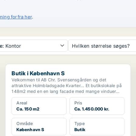
ning forfra her
.
e:
Kontor
Hvilken størrelse søges?
Butik i København S
Butik i København S
Velkommen til AB Chr. Svensensgården og det
attraktive Holmbladsgade Kvarter... Et butikslokale på
148m2 med en en lang facade med mange vinduer
mod Holmb...
Areal
Pris
Ca. 150 m2
Ca. 1.450.000 kr.
Område
Type
København S
Butik