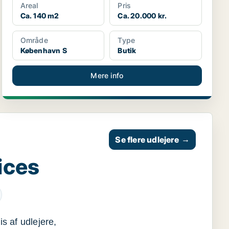
Areal
Pris
Ca. 140 m2
Ca. 20.000 kr.
Område
Type
København S
Butik
Mere info
Se flere udlejere
→
ices
s af udlejere,