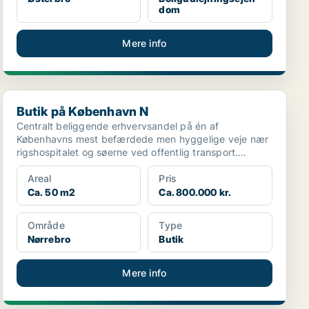
dom
Mere info
Butik på København N
Butik på København N
Centralt beliggende erhvervsandel på én af
Københavns mest befærdede men hyggelige veje nær
rigshospitalet og søerne ved offentlig transport.
Lokalerne er be...
Areal
Pris
Ca. 50 m2
Ca. 800.000 kr.
Område
Type
Nørrebro
Butik
Mere info