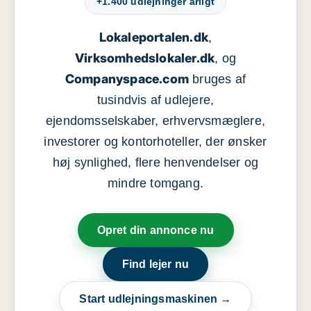
+1.400 udlejninger årligt
Lokaleportalen.dk
,
Virksomhedslokaler.dk
, og
Companyspace.com
bruges af
tusindvis af udlejere,
ejendomsselskaber, erhvervsmæglere,
investorer og kontorhoteller, der ønsker
høj synlighed, flere henvendelser og
mindre tomgang.
Opret din annonce nu
Find lejer nu
Start udlejningsmaskinen →