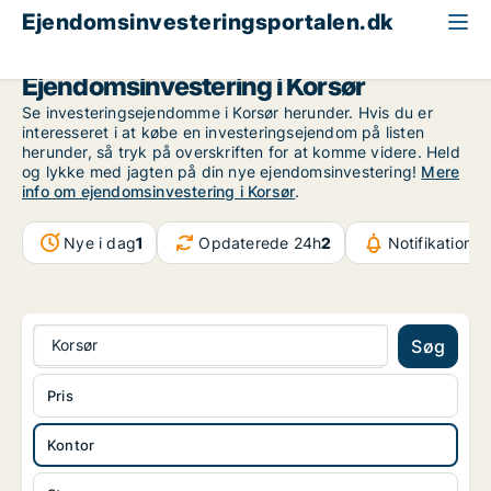
Ejendomsinvesteringsportalen.dk
Kontorejendom til salg
Region Sjælland
Korsør
Ejendomsinvestering i Korsør
Se investeringsejendomme i Korsør herunder. Hvis du er
interesseret i at købe en investeringsejendom på listen
herunder, så tryk på overskriften for at komme videre. Held
og lykke med jagten på din nye ejendomsinvestering!
Mere
info om ejendomsinvestering i Korsør
.
Nye i dag
1
Opdaterede 24h
2
Notifikationer
Korsør
Søg
Pris
Kontor