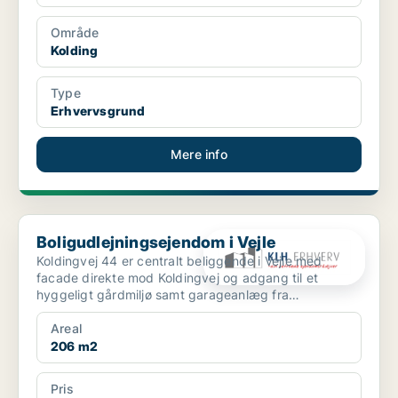
Område
Kolding
Type
Erhvervsgrund
Mere info
Boligudlejningsejendom i Vejle
Boligudlejningsejendom i Vejle
Koldingvej 44 er centralt beliggende i Vejle med
facade direkte mod Koldingvej og adgang til et
hyggeligt gårdmiljø samt garageanlæg fra
Bleggaardsgade. Ejen...
Areal
206 m2
Pris