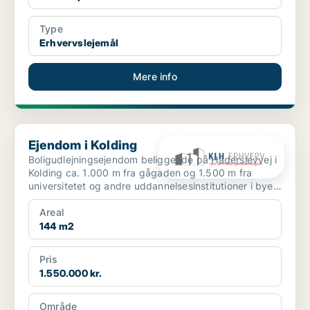
Type
Erhvervslejemål
Mere info
Ejendom i Kolding
Ejendom i Kolding
Boligudlejningsejendom beliggende på Haderslevvej i
Kolding ca. 1.000 m fra gågaden og 1.500 m fra
universitetet og andre uddannelsesinstitutioner i byen.
...
Areal
144 m2
Pris
1.550.000 kr.
Område