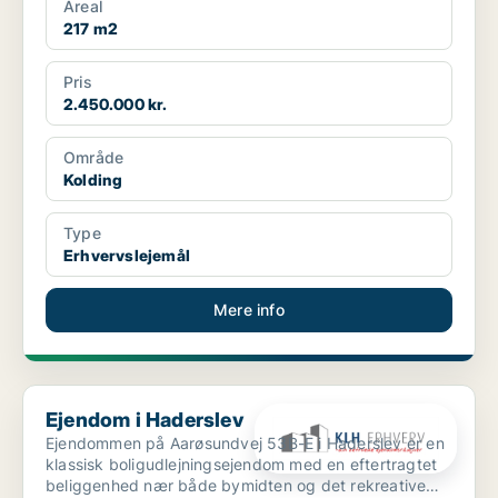
Areal
217 m2
Pris
2.450.000 kr.
Område
Kolding
Type
Erhvervslejemål
Mere info
Ejendom i Haderslev
Ejendom i Haderslev
Ejendommen på Aarøsundvej 53B-E i Haderslev er en
klassisk boligudlejningsejendom med en eftertragtet
beliggenhed nær både bymidten og det rekreative