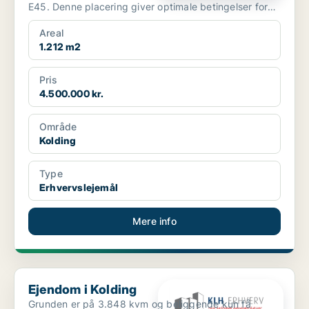
E45. Denne placering giver optimale betingelser for
både ...
Areal
1.212 m2
Pris
4.500.000 kr.
Område
Kolding
Type
Erhvervslejemål
Mere info
Ejendom i Kolding
Ejendom i Kolding
Grunden er på 3.848 kvm og beliggende kun få