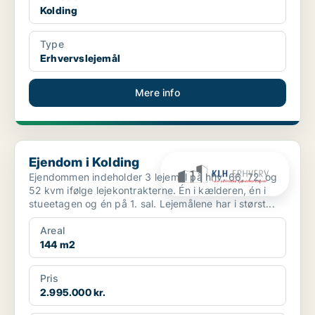
Kolding
Type
Erhvervslejemål
Mere info
Ejendom i Kolding
Ejendom i Kolding
Ejendommen indeholder 3 lejemål på hhv. 66, 72, og
52 kvm ifølge lejekontrakterne. Én i kælderen, én i
stueetagen og én på 1. sal. Lejemålene har i størst...
Areal
144 m2
Pris
2.995.000 kr.