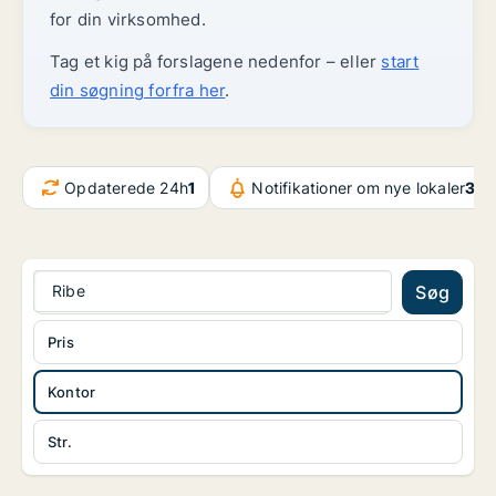
for din virksomhed.
Tag et kig på forslagene nedenfor – eller
start
din søgning forfra her
.
Opdaterede 24h
1
Notifikationer om nye lokaler
32.
Ribe
Søg
Pris
Kontor
Str.