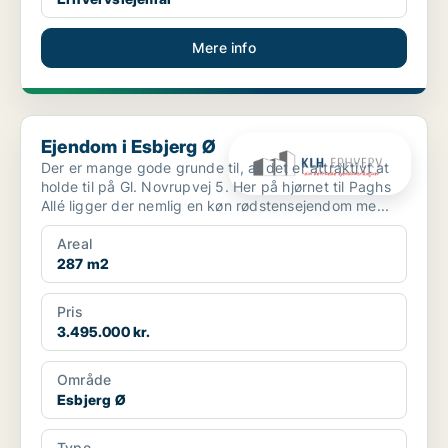
Mere info
Ejendom i Esbjerg Ø
Ejendom i Esbjerg Ø
Der er mange gode grunde til, at det er attraktivt at
holde til på Gl. Novrupvej 5. Her på hjørnet til Paghs
Allé ligger der nemlig en køn rødstensejendom me...
Areal
287 m2
Pris
3.495.000 kr.
Område
Esbjerg Ø
Type