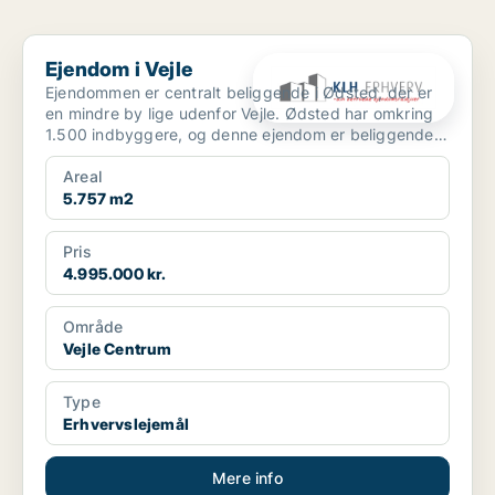
Ejendom i Vejle
Ejendom i Vejle
Ejendommen er centralt beliggende i Ødsted, der er
en mindre by lige udenfor Vejle. Ødsted har omkring
1.500 indbyggere, og denne ejendom er beliggende
midt ...
Areal
5.757 m2
Pris
4.995.000 kr.
Område
Vejle Centrum
Type
Erhvervslejemål
Mere info