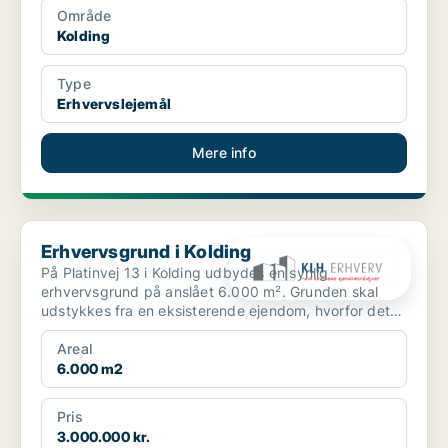
Område
Kolding
Type
Erhvervslejemål
Mere info
Erhvervsgrund i Kolding
Erhvervsgrund i Kolding
På Platinvej 13 i Kolding udbydes en synlig
erhvervsgrund på anslået 6.000 m². Grunden skal
udstykkes fra en eksisterende ejendom, hvorfor det
endelige grund...
Areal
6.000 m2
Pris
3.000.000 kr.