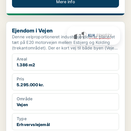
Mere info
Ejendom i Vejen
Ejendom i Vejen
Denne velproportioneret industriejendom er placeret
tæt på E20 motorvejen mellem Esbjerg og Kolding
(trekantområdet). Der er kort vej til både byen (Vejen)
o...
Areal
1.386 m2
Pris
5.295.000 kr.
Område
Vejen
Type
Erhvervslejemål