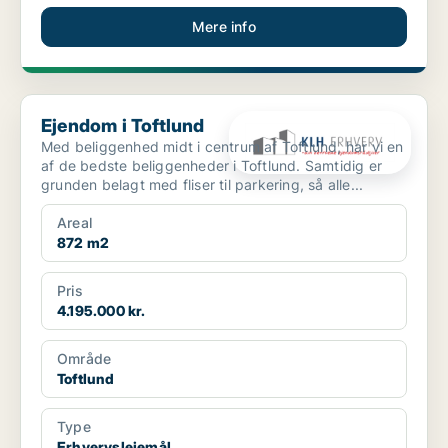
Mere info
Ejendom i Toftlund
Ejendom i Toftlund
Med beliggenhed midt i centrum af Toftlund, har vi en
af de bedste beliggenheder i Toftlund. Samtidig er
grunden belagt med fliser til parkering, så alle...
Areal
872 m2
Pris
4.195.000 kr.
Område
Toftlund
Type
Erhvervslejemål