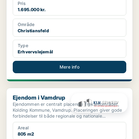
Pris
1.695.000 kr.
Område
Christiansfeld
Type
Erhvervslejemål
Mere info
Ejendom i Vamdrup
Ejendom i Vamdrup
Ejendommen er centralt placeret i Trekantområdet,
Kolding Kommune, Vamdrup. Placeringen giver gode
forbindelser til både regionale og nationale
transportkorr...
Areal
805 m2