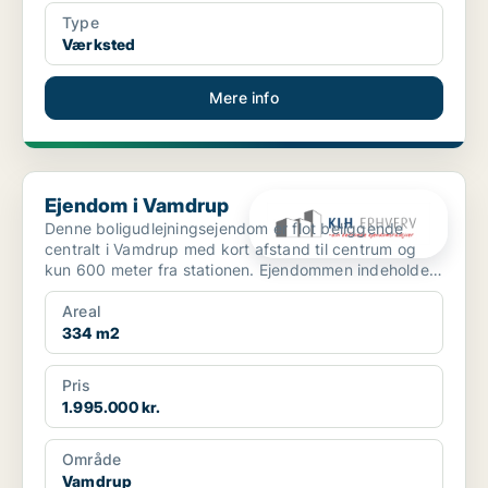
Type
Værksted
Mere info
Ejendom i Vamdrup
Ejendom i Vamdrup
Denne boligudlejningsejendom er flot beliggende
centralt i Vamdrup med kort afstand til centrum og
kun 600 meter fra stationen. Ejendommen indeholder i
a...
Areal
334 m2
Pris
1.995.000 kr.
Område
Vamdrup