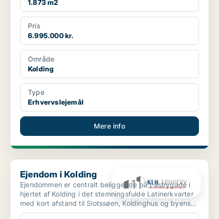
1.873 m2
Pris
6.995.000 kr.
Område
Kolding
Type
Erhvervslejemål
Mere info
Ejendom i Kolding
Ejendom i Kolding
Ejendommen er centralt beliggende på Låsbygade i
hjertet af Kolding i det stemningsfulde Latinerkvarter
med kort afstand til Slotssøen, Koldinghus og byens
g...