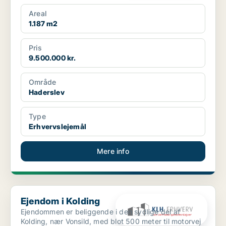
havnemi...
Areal
1.187 m2
Pris
9.500.000 kr.
Område
Haderslev
Type
Erhvervslejemål
Mere info
Ejendom i Kolding
Ejendom i Kolding
Ejendommen er beliggende i den sydlige del af
Kolding, nær Vonsild, med blot 500 meter til motorvej