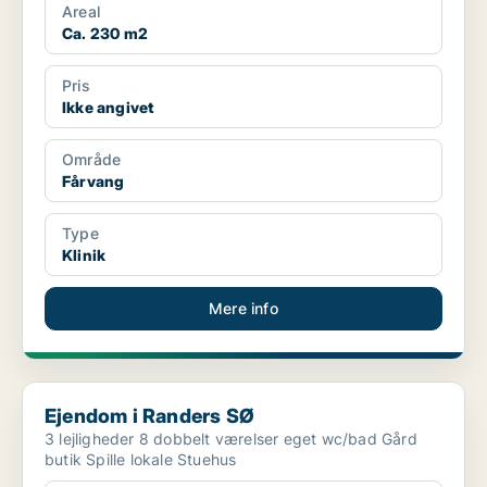
Areal
Ca. 230 m2
Pris
Ikke angivet
Område
Fårvang
Type
Klinik
Mere info
Ejendom i Randers SØ
Ejendom i Randers SØ
3 lejligheder 8 dobbelt værelser eget wc/bad Gård
butik Spille lokale Stuehus