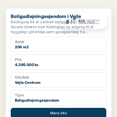
Boligudlejningsejendom i Vejle
Boligudlejningsejendom i Vejle
Koldingvej 44 er centralt beliggende i Vejle med
facade direkte mod Koldingvej og adgang til et
hyggeligt gårdmiljø samt garageanlæg fra
Bleggaardsgade. Ejen...
Areal
206 m2
Pris
4.395.000 kr.
Område
Vejle Centrum
Type
Boligudlejningsejendom
Mere info