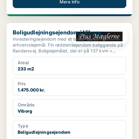
Mere info
Boligudlejningsejendom i Viborg
Boligudlejningsejendom i Viborg
Investeringsejendom med et bolig- og et
erhvervslejemål. Fin rødstensejendom beliggende på
Randersvej. Boliglejemålet, der er på 137 kvm +
kælder, ind...
Areal
233 m2
Pris
1.475.000 kr.
Område
Viborg
Type
Boligudlejningsejendom