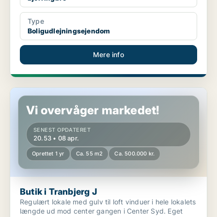
Type
Boligudlejningsejendom
Mere info
Butik i Tranbjerg J
Vi overvåger markedet!
SENEST OPDATERET
20.53 • 08 apr.
Oprettet 1 yr
Ca. 55 m2
Ca. 500.000 kr.
Butik i Tranbjerg J
Regulært lokale med gulv til loft vinduer i hele lokalets
længde ud mod center gangen i Center Syd. Eget