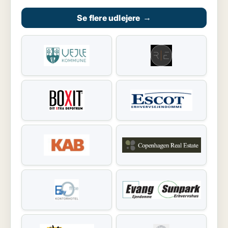
Se flere udlejere
→