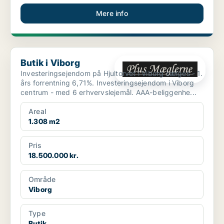
Mere info
Butik i Viborg
Butik i Viborg
Investeringsejendom på Hjultorvet i Viborg sælges - 1.
års forrentning 6,71%. Investeringsejendom i Viborg
centrum - med 6 erhvervslejemål. AAA-beliggenhe...
Areal
1.308 m2
Pris
18.500.000 kr.
Område
Viborg
Type
Butik