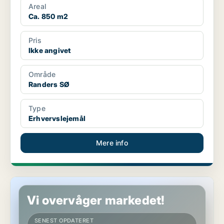
Areal
Ca. 850 m2
Pris
Ikke angivet
Område
Randers SØ
Type
Erhvervslejemål
Mere info
Butik i Hobro
Vi overvåger markedet!
SENEST OPDATERET