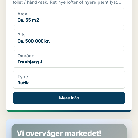
toilet / håndvask. Ret nye lofter of nyere pænt lyst...
Areal
Ca. 55 m2
Pris
Ca. 500.000 kr.
Område
Tranbjerg J
Type
Butik
Mere info
Restaurant i Vejle
Vi overvåger markedet!