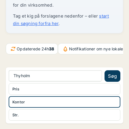
for din virksomhed.
Tag et kig på forslagene nedenfor – eller
start
din søgning forfra her
.
Opdaterede 24h
38
Notifikationer om nye lokaler
2
Thyholm
Søg
Pris
Kontor
Str.