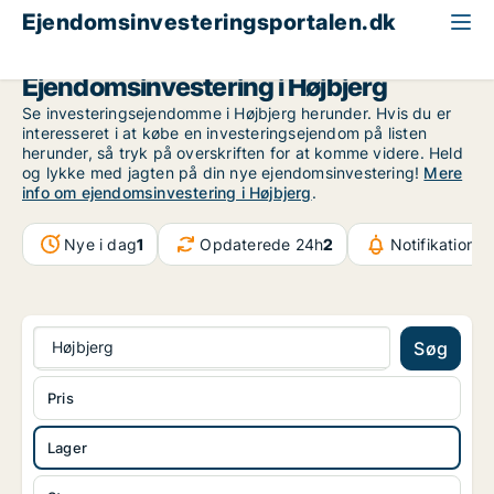
Ejendomsinvesteringsportalen.dk
Lagerejendom til salg
Århus
Højbjerg
Ejendomsinvestering i Højbjerg
Se investeringsejendomme i Højbjerg herunder. Hvis du er
interesseret i at købe en investeringsejendom på listen
herunder, så tryk på overskriften for at komme videre. Held
og lykke med jagten på din nye ejendomsinvestering!
Mere
info om ejendomsinvestering i Højbjerg
.
Nye i dag
1
Opdaterede 24h
2
Notifikationer
Højbjerg
Søg
Pris
Lager