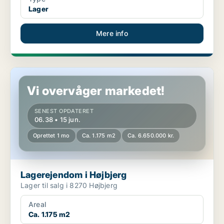
Lager
Mere info
Lagerejendom i Højbjerg
Vi overvåger markedet!
SENEST OPDATERET
06.38 • 15 jun.
Oprettet 1 mo
Ca. 1.175 m2
Ca. 6.650.000 kr.
Lagerejendom i Højbjerg
Lager til salg i 8270 Højbjerg
Areal
Ca. 1.175 m2