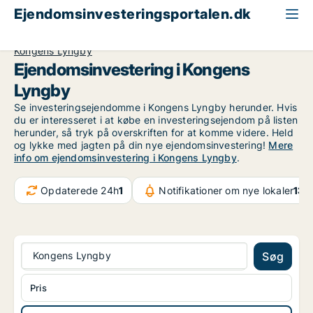
Ejendomsinvesteringsportalen.dk
Lagerejendom til salg
Storkøbenhavn
Kongens Lyngby
Ejendomsinvestering i Kongens
Lyngby
Se investeringsejendomme i Kongens Lyngby herunder. Hvis
du er interesseret i at købe en investeringsejendom på listen
herunder, så tryk på overskriften for at komme videre. Held
og lykke med jagten på din nye ejendomsinvestering!
Mere
info om ejendomsinvestering i Kongens Lyngby
.
Opdaterede 24h
1
Notifikationer om nye lokaler
132
Kongens Lyngby
Søg
Pris