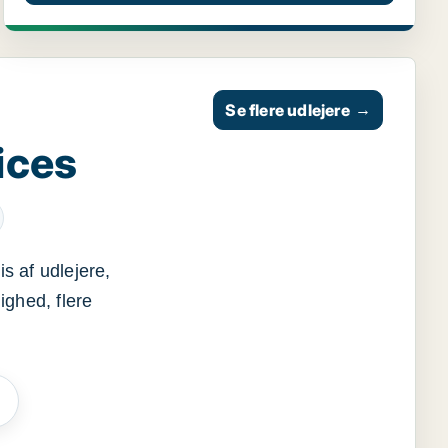
Se flere udlejere
→
ices
s af udlejere,
ighed, flere