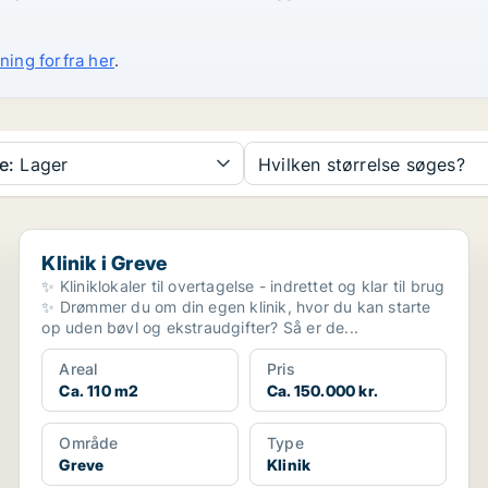
ning forfra her
.
e:
Lager
Hvilken størrelse søges?
Klinik i Greve
Klinik i Greve
✨ Kliniklokaler til overtagelse - indrettet og klar til brug
✨ Drømmer du om din egen klinik, hvor du kan starte
op uden bøvl og ekstraudgifter? Så er de...
Areal
Pris
Ca. 110 m2
Ca. 150.000 kr.
Område
Type
Greve
Klinik