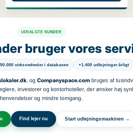
UDVALGTE KUNDER
der bruger vores serv
50.000 virksomheder i databasen
+1.400 udlejninger årligt
lokaler.dk
Companyspace.com
, og
bruges af tusindvi
ere, investorer og kontorhoteller, der ønsker høj synl
henvendelser og mindre tomgang.
nu
Find lejer nu
Start udlejningsmaskinen →