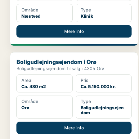
Område
Type
Næstved
Klinik
Mere info
Boligudlejningsejendom i Orø
Boligudlejningsejendom i Orø
Boligudlejningsejendom til salg i 4305 Orø
Areal
Pris
Ca. 480 m2
Ca. 5.150.000 kr.
Område
Type
Orø
Boligudlejningsejen
dom
Mere info