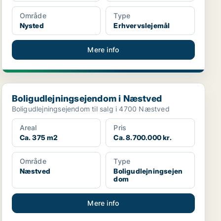
Område
Type
Nysted
Erhvervslejemål
Mere info
Boligudlejningsejendom i Næstved
Boligudlejningsejendom i Næstved
Boligudlejningsejendom til salg i 4700 Næstved
Areal
Pris
Ca. 375 m2
Ca. 8.700.000 kr.
Område
Type
Næstved
Boligudlejningsejen
dom
Mere info