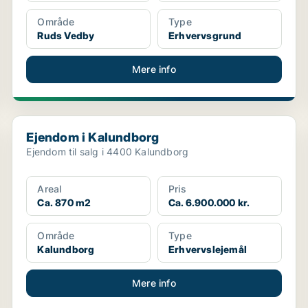
Område
Type
Ruds Vedby
Erhvervsgrund
Mere info
Ejendom i Kalundborg
Ejendom i Kalundborg
Ejendom til salg i 4400 Kalundborg
Areal
Pris
Ca. 870 m2
Ca. 6.900.000 kr.
Område
Type
Kalundborg
Erhvervslejemål
Mere info