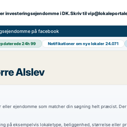
er investeringsejendomme i DK. Skriv til vip@lokaleportal
ngsejendomme på facebook
pdaterede 24h
99
Notifikationer om nye lokaler
24.071
rre Alslev
ler eller ejendomme som matcher din søgning helt præcist. Derf
ing på eksempelvis lokaletype, beliggenhed, størrelse eller pr