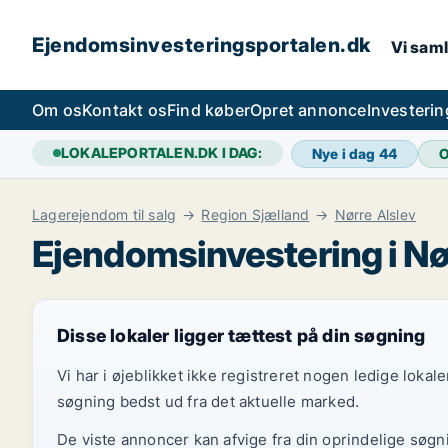
Ejendomsinvesteringsportalen.dk
Vi saml
Om os
Kontakt os
Find køber
Opret annonce
Investeri
LOKALEPORTALEN.DK I DAG:
Nye i dag
44
O
Lagerejendom til salg
Region Sjælland
Nørre Alslev
Ejendomsinvestering i Nø
Disse lokaler ligger tættest på din søgning
Vi har i øjeblikket ikke registreret nogen ledige loka
søgning bedst ud fra det aktuelle marked.
De viste annoncer kan afvige fra din oprindelige søgn