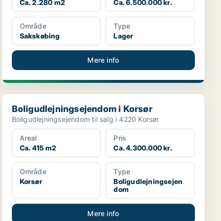
Ca. 2.280 m2
Ca. 6.500.000 kr.
Område
Type
Sakskøbing
Lager
Mere info
Boligudlejningsejendom i Korsør
Boligudlejningsejendom i Korsør
Boligudlejningsejendom til salg i 4220 Korsør
Areal
Pris
Ca. 415 m2
Ca. 4.300.000 kr.
Område
Type
Korsør
Boligudlejningsejen
dom
Mere info