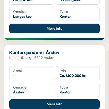
Område
Type
Langeskov
Kontor
Mere info
Kontorejendom i Årslev
Kontorejendom i Årslev
Kontor til salg i 5792 Årslev
Areal
Pris
-
Ca. 1.100.000 kr.
Område
Type
Årslev
Kontor
Mere info