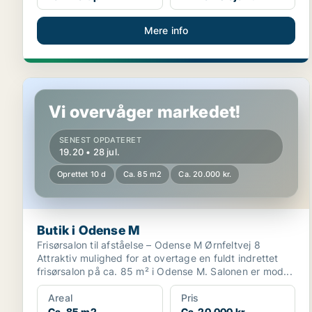
Mere info
Butik i Odense M
Vi overvåger markedet!
SENEST OPDATERET
19.20 • 28 jul.
Oprettet 10 d
Ca. 85 m2
Ca. 20.000 kr.
Butik i Odense M
Frisørsalon til afståelse – Odense M Ørnfeltvej 8
Attraktiv mulighed for at overtage en fuldt indrettet
frisørsalon på ca. 85 m² i Odense M. Salonen er mod...
Areal
Pris
Ca. 85 m2
Ca. 20.000 kr.