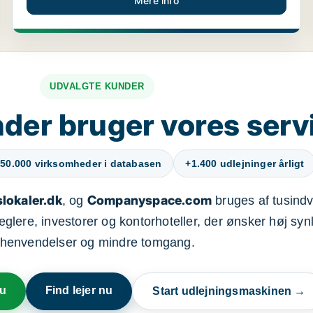
Mere info
UDVALGTE KUNDER
der bruger vores serv
50.000 virksomheder i databasen
+1.400 udlejninger årligt
lokaler.dk
Companyspace.com
, og
bruges af tusindvi
ere, investorer og kontorhoteller, der ønsker høj synl
henvendelser og mindre tomgang.
nu
Find lejer nu
Start udlejningsmaskinen →