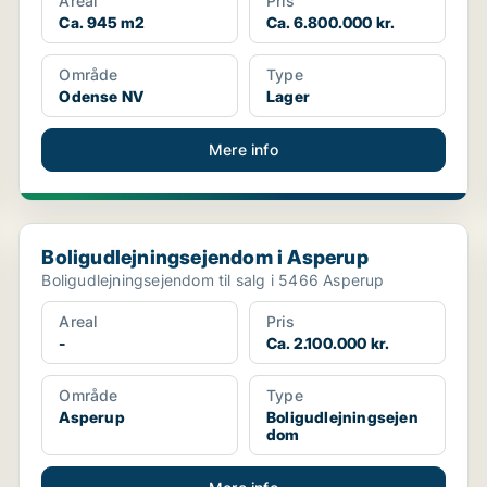
Areal
Pris
Ca. 945 m2
Ca. 6.800.000 kr.
Område
Type
Odense NV
Lager
Mere info
Boligudlejningsejendom i Asperup
Boligudlejningsejendom i Asperup
Boligudlejningsejendom til salg i 5466 Asperup
Areal
Pris
-
Ca. 2.100.000 kr.
Område
Type
Asperup
Boligudlejningsejen
dom