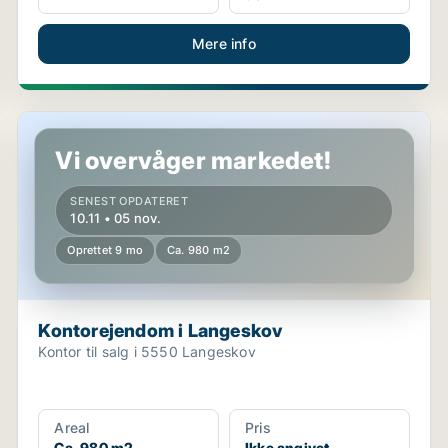
Mere info
Kontorejendom i Langeskov
Vi overvåger markedet!
SENEST OPDATERET
10.11 • 05 nov.
Oprettet 9 mo
Ca. 980 m2
Kontorejendom i Langeskov
Kontor til salg i 5550 Langeskov
Areal
Pris
Ca. 980 m2
Ikke angivet