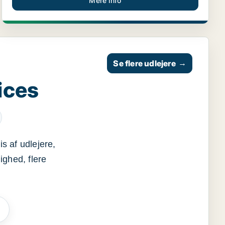
Mere info
Se flere udlejere
→
ices
s af udlejere,
ighed, flere