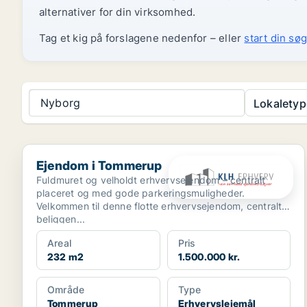
alternativer for din virksomhed.
Tag et kig på forslagene nedenfor – eller
start din søg
Nyborg
Lokaletyp
Ejendom i Tommerup
Ejendom i Tommerup
Fuldmuret og velholdt erhvervsejendom – centralt
placeret og med gode parkeringsmuligheder.
Velkommen til denne flotte erhvervsejendom, centralt
beliggen...
Areal
Pris
232 m2
1.500.000 kr.
Område
Type
Tommerup
Erhvervslejemål