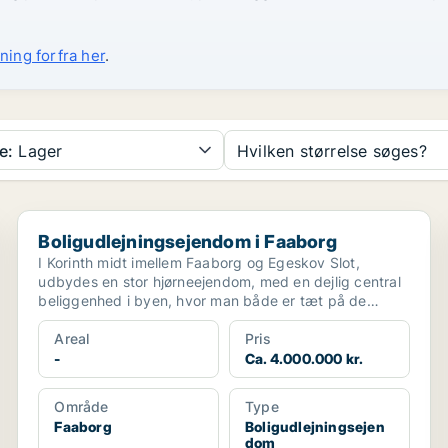
ning forfra her
.
e:
Lager
Hvilken størrelse søges?
Boligudlejningsejendom i Faaborg
Boligudlejningsejendom i Faaborg
I Korinth midt imellem Faaborg og Egeskov Slot,
udbydes en stor hjørneejendom, med en dejlig central
beliggenhed i byen, hvor man både er tæt på de
øvrige fa...
Areal
Pris
-
Ca. 4.000.000 kr.
Område
Type
Faaborg
Boligudlejningsejen
dom