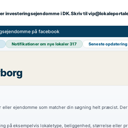
er investeringsejendomme i DK. Skriv til vip@lokaleportal
ngsejendomme på facebook
Notifikationer om nye lokaler
317
Seneste opdaterin
yborg
ler eller ejendomme som matcher din søgning helt præcist. Derf
ing på eksempelvis lokaletype, beliggenhed, størrelse eller pr