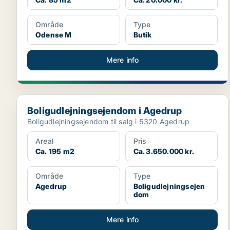
Område
Type
Odense M
Butik
Mere info
Boligudlejningsejendom i Agedrup
Boligudlejningsejendom i Agedrup
Boligudlejningsejendom til salg i 5320 Agedrup
Areal
Pris
Ca. 195 m2
Ca. 3.650.000 kr.
Område
Type
Agedrup
Boligudlejningsejen
dom
Mere info