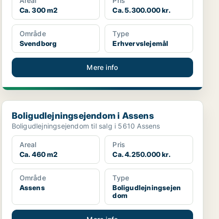
Areal
Pris
Ca. 300 m2
Ca. 5.300.000 kr.
Område
Type
Svendborg
Erhvervslejemål
Mere info
Boligudlejningsejendom i Assens
Boligudlejningsejendom i Assens
Boligudlejningsejendom til salg i 5610 Assens
Areal
Pris
Ca. 460 m2
Ca. 4.250.000 kr.
Område
Type
Assens
Boligudlejningsejen
dom