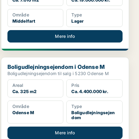
Område
Type
Middelfart
Lager
Mere info
Boligudlejningsejendom i Odense M
Boligudlejningsejendom i Odense M
Boligudlejningsejendom til salg i 5230 Odense M
Areal
Pris
Ca. 325 m2
Ca. 4.400.000 kr.
Område
Type
Odense M
Boligudlejningsejen
dom
Mere info