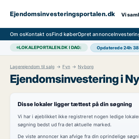
Ejendomsinvesteringsportalen.dk
Vi saml
Om os
Kontakt os
Find køber
Opret annonce
Investeri
LOKALEPORTALEN.DK I DAG:
Opdaterede 24h
38
Lagerejendom til salg
Fyn
Nyborg
Ejendomsinvestering i N
Disse lokaler ligger tættest på din søgning
Vi har i øjeblikket ikke registreret nogen ledige loka
søgning bedst ud fra det aktuelle marked.
De viste annoncer kan afvige fra din oprindelige søgn