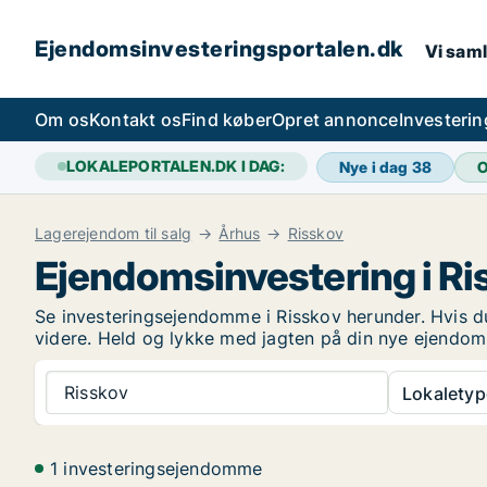
Ejendomsinvesteringsportalen.dk
Vi saml
Om os
Kontakt os
Find køber
Opret annonce
Investeri
LOKALEPORTALEN.DK I DAG:
Nye i dag
38
O
Lagerejendom til salg
Århus
Risskov
Ejendomsinvestering i Ri
Se investeringsejendomme i Risskov herunder. Hvis du
videre. Held og lykke med jagten på din nye ejendom
Risskov
Lokaletyp
1 investeringsejendomme