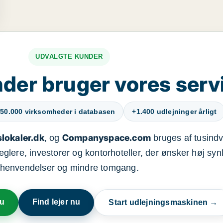
UDVALGTE KUNDER
der bruger vores serv
50.000 virksomheder i databasen
+1.400 udlejninger årligt
lokaler.dk
Companyspace.com
, og
bruges af tusindvi
ere, investorer og kontorhoteller, der ønsker høj synl
henvendelser og mindre tomgang.
nu
Find lejer nu
Start udlejningsmaskinen →