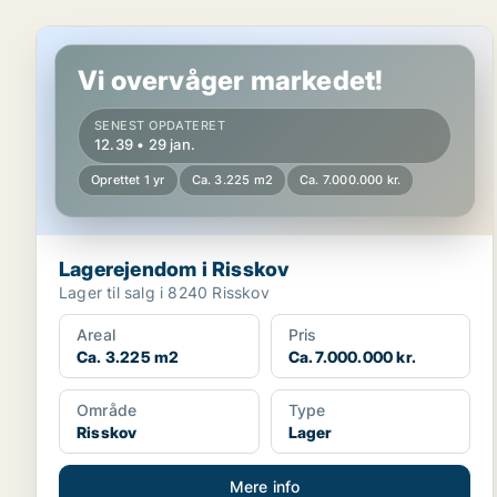
Lagerejendom i Risskov
Vi overvåger markedet!
SENEST OPDATERET
12.39 • 29 jan.
Oprettet 1 yr
Ca. 3.225 m2
Ca. 7.000.000 kr.
Lagerejendom i Risskov
Lager til salg i 8240 Risskov
Areal
Pris
Ca. 3.225 m2
Ca. 7.000.000 kr.
Område
Type
Risskov
Lager
Mere info