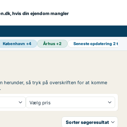
en.dk, hvis din ejendom mangler
København
+
4
Århus
+
2
Seneste opdatering
2 t sid
en herunder, så tryk på overskriften for at komme
.
Vælg pris
Sorter søgeresultat