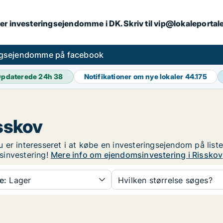
er investeringsejendomme i DK. Skriv til vip@lokaleportal
ngsejendomme på facebook
pdaterede 24h
38
Notifikationer om nye lokaler
44.175
sskov
 er interesseret i at købe en investeringsejendom på list
sinvestering!
Mere info om ejendomsinvestering i Risskov
e:
Lager
Hvilken størrelse søges?