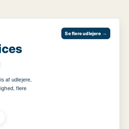
Se flere udlejere
→
ices
s af udlejere,
ighed, flere