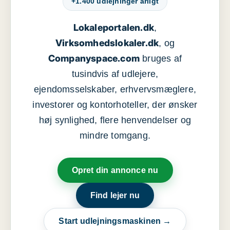
+1.400 udlejninger årligt
Lokaleportalen.dk
,
Virksomhedslokaler.dk
, og
Companyspace.com
bruges af
tusindvis af udlejere,
ejendomsselskaber, erhvervsmæglere,
investorer og kontorhoteller, der ønsker
høj synlighed, flere henvendelser og
mindre tomgang.
Opret din annonce nu
Find lejer nu
Start udlejningsmaskinen →