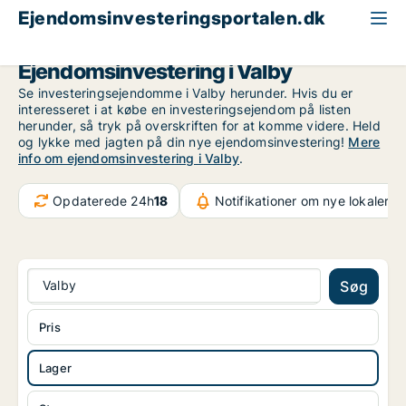
Ejendomsinvesteringsportalen.dk
Lagerejendom til salg
København
Valby
Ejendomsinvestering i Valby
Se investeringsejendomme i Valby herunder. Hvis du er
interesseret i at købe en investeringsejendom på listen
herunder, så tryk på overskriften for at komme videre. Held
og lykke med jagten på din nye ejendomsinvestering!
Mere
info om ejendomsinvestering i Valby
.
Opdaterede 24h
18
Notifikationer om nye lokaler
37
Valby
Søg
Pris
Lager