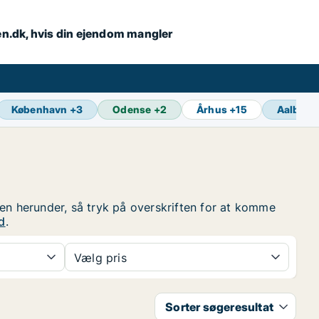
en.dk, hvis din ejendom mangler
København
+
3
Odense
+
2
Århus
+
15
Aalborg
ten herunder, så tryk på overskriften for at komme
d
.
Vælg pris
Sorter søgeresultat