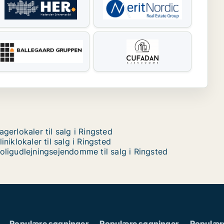
agerlokaler til salg i Ringsted
liniklokaler til salg i Ringsted
oligudlejningsejendomme til salg i Ringsted
Populære søgninger
Populære søgninger
Populær