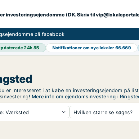
er investeringsejendomme i DK. Skriv til vip@lokaleportal
ngsejendomme på facebook
pdaterede 24h
85
Notifikationer om nye lokaler
66.669
ngsted
u er interesseret i at købe en investeringsejendom på lis
sinvestering!
Mere info om ejendomsinvestering i Ringste
e:
Værksted
Hvilken størrelse søges?