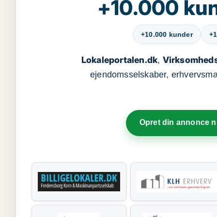
+10.000 kun
+10.000 kunder
+1
Lokaleportalen.dk
Virksomheds
,
ejendomsselskaber, erhvervsmægl
Opret din annonce 