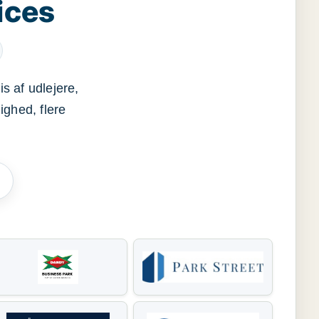
ices
s af udlejere,
ighed, flere