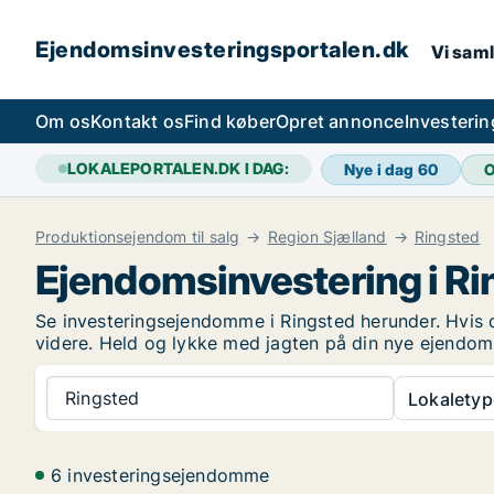
Ejendomsinvesteringsportalen.dk
Vi saml
Om os
Kontakt os
Find køber
Opret annonce
Investeri
LOKALEPORTALEN.DK I DAG:
Nye i dag
60
O
Produktionsejendom til salg
Region Sjælland
Ringsted
Ejendomsinvestering i Ri
Se investeringsejendomme i Ringsted herunder. Hvis d
videre. Held og lykke med jagten på din nye ejendom
Ringsted
Lokaletyp
6 investeringsejendomme