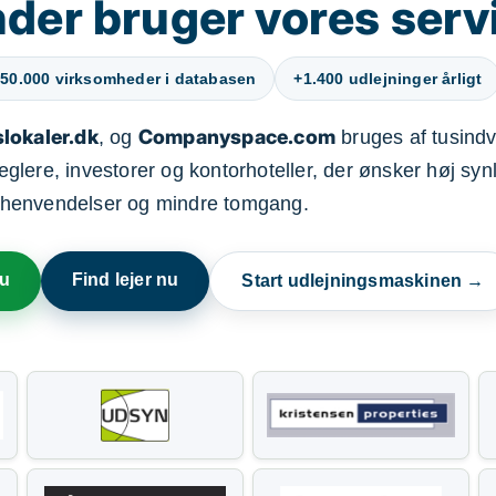
der bruger vores serv
50.000 virksomheder i databasen
+1.400 udlejninger årligt
lokaler.dk
Companyspace.com
, og
bruges af tusindvi
ere, investorer og kontorhoteller, der ønsker høj synl
henvendelser og mindre tomgang.
nu
Find lejer nu
Start udlejningsmaskinen →