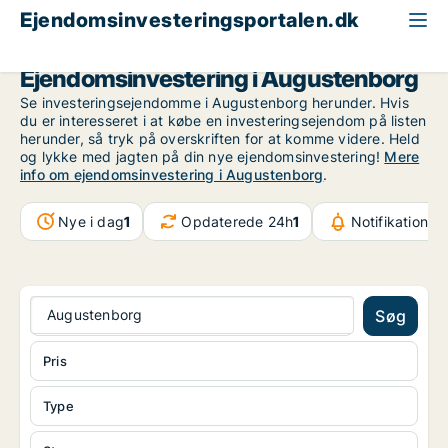
Ejendomsinvesteringsportalen.dk
Region Sydjylland
Augustenborg
Ejendomsinvestering i Augustenborg
Se investeringsejendomme i Augustenborg herunder. Hvis
du er interesseret i at købe en investeringsejendom på listen
herunder, så tryk på overskriften for at komme videre. Held
og lykke med jagten på din nye ejendomsinvestering!
Mere
info om ejendomsinvestering i Augustenborg
.
Nye i dag
1
Opdaterede 24h
1
Notifikationer
Augustenborg
Søg
Pris
Type