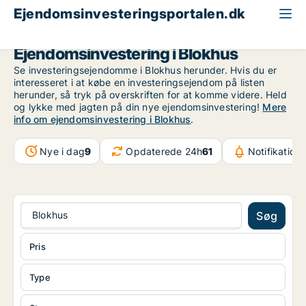
Ejendomsinvesteringsportalen.dk
Region Nordjylland
Blokhus
Ejendomsinvestering i Blokhus
Se investeringsejendomme i Blokhus herunder. Hvis du er
interesseret i at købe en investeringsejendom på listen
herunder, så tryk på overskriften for at komme videre. Held
og lykke med jagten på din nye ejendomsinvestering!
Mere
info om ejendomsinvestering i Blokhus
.
Nye i dag
9
Opdaterede 24h
61
Notifikation
Blokhus
Søg
Pris
Type