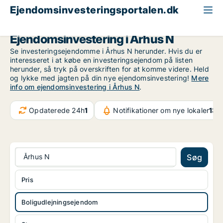
Ejendomsinvesteringsportalen.dk
Boligudlejningsejendom til salg
Århus
Århus N
Ejendomsinvestering i Århus N
Se investeringsejendomme i Århus N herunder. Hvis du er
interesseret i at købe en investeringsejendom på listen
herunder, så tryk på overskriften for at komme videre. Held
og lykke med jagten på din nye ejendomsinvestering!
Mere
info om ejendomsinvestering i Århus N
.
Opdaterede 24h
1
Notifikationer om nye lokaler
132
Århus N
Søg
Pris
Boligudlejningsejendom