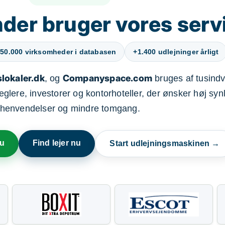
der bruger vores serv
50.000 virksomheder i databasen
+1.400 udlejninger årligt
lokaler.dk
Companyspace.com
, og
bruges af tusindvi
ere, investorer og kontorhoteller, der ønsker høj synl
henvendelser og mindre tomgang.
nu
Find lejer nu
Start udlejningsmaskinen →