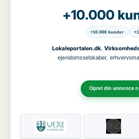
+10.000 kun
+10.000 kunder
+1
Lokaleportalen.dk
Virksomheds
,
ejendomsselskaber, erhvervsmægl
Opret din annonce 