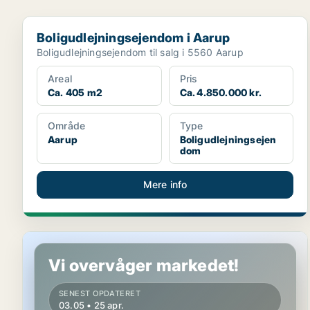
Boligudlejningsejendom i Aarup
Boligudlejningsejendom i Aarup
Boligudlejningsejendom til salg i 5560 Aarup
Areal
Pris
Ca. 405 m2
Ca. 4.850.000 kr.
Område
Type
Aarup
Boligudlejningsejen
dom
Mere info
Boligudlejningsejendom i Aarup
Vi overvåger markedet!
SENEST OPDATERET
03.05 • 25 apr.