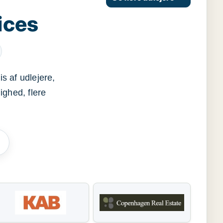
ices
s af udlejere,
ighed, flere