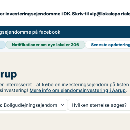
er investeringsejendomme i DK. Skriv til vip@lokaleportal
ngsejendomme på facebook
Notifikationer om nye lokaler
306
Seneste opdaterin
arup
r interesseret i at købe en investeringsejendom på listen
sinvestering!
Mere info om ejendomsinvestering i Aarup
.
:
Boligudlejningsejendom
Hvilken størrelse søges?