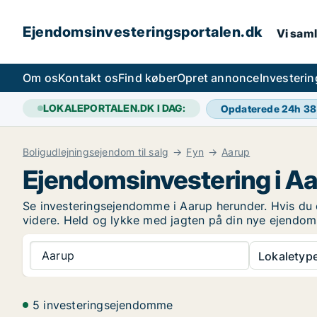
Ejendomsinvesteringsportalen.dk
Vi saml
Om os
Kontakt os
Find køber
Opret annonce
Investeri
LOKALEPORTALEN.DK I DAG:
Opdaterede 24h
38
Boligudlejningsejendom til salg
Fyn
Aarup
Ejendomsinvestering i A
Se investeringsejendomme i Aarup herunder. Hvis du e
videre. Held og lykke med jagten på din nye ejendom
Aarup
Lokaletype
5 investeringsejendomme