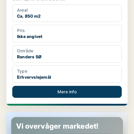
Areal
Ca. 850 m2
Pris
Ikke angivet
Område
Randers SØ
Type
Erhvervslejemål
Mere info
Butik i Hobro
Vi overvåger markedet!