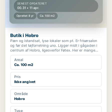
SENEST OPDATERET
00.31 • 11 apr.
Oprettet 8 yr
Ca. 100 m2
Butik i Hobro
Pæn og istandsat, lyse lokaler som pt. Er frisørsalon
og før det tøjforretning uno. Ligger midt i gågaden i
centrum af Hobro, ligeoverfor Føtex. Her er mange...
Areal
Ca. 100 m2
Pris
Ikke angivet
Område
Hobro
Type