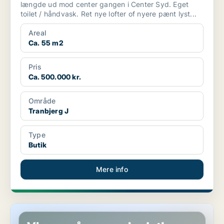
længde ud mod center gangen i Center Syd. Eget
toilet / håndvask. Ret nye lofter of nyere pænt lyst...
Areal
Ca. 55 m2
Pris
Ca. 500.000 kr.
Område
Tranbjerg J
Type
Butik
Mere info
Restaurant i Vejle