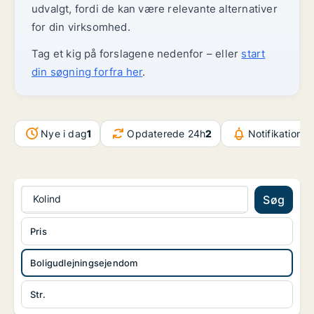
udvalgt, fordi de kan være relevante alternativer
for din virksomhed.
Tag et kig på forslagene nedenfor – eller
start
din søgning forfra her
.
Nye i dag
1
Opdaterede 24h
2
Notifikationer
Kolind
Søg
Pris
Boligudlejningsejendom
Str.