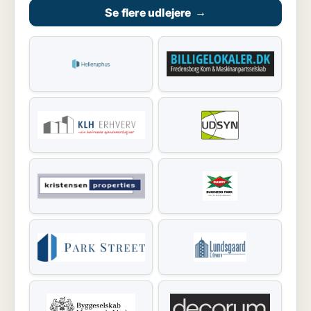
Se flere udlejere
→