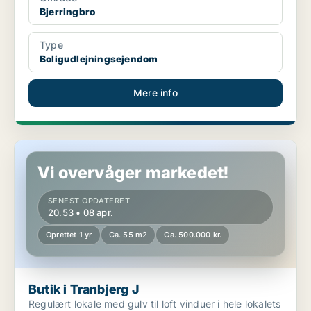
Bjerringbro
Type
Boligudlejningsejendom
Mere info
Butik i Tranbjerg J
Vi overvåger markedet!
SENEST OPDATERET
20.53 • 08 apr.
Oprettet 1 yr
Ca. 55 m2
Ca. 500.000 kr.
Butik i Tranbjerg J
Regulært lokale med gulv til loft vinduer i hele lokalets