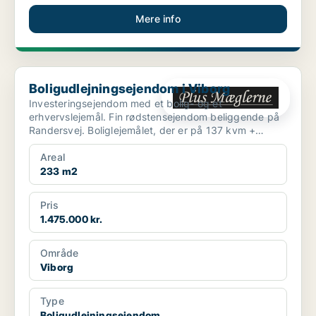
Mere info
Boligudlejningsejendom i Viborg
Boligudlejningsejendom i Viborg
Investeringsejendom med et bolig- og et
erhvervslejemål. Fin rødstensejendom beliggende på
Randersvej. Boliglejemålet, der er på 137 kvm +
kælder, ind...
Areal
233 m2
Pris
1.475.000 kr.
Område
Viborg
Type
Boligudlejningsejendom