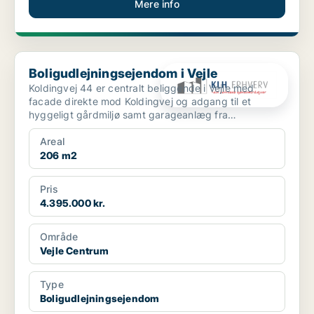
Mere info
Boligudlejningsejendom i Vejle
Boligudlejningsejendom i Vejle
Koldingvej 44 er centralt beliggende i Vejle med
facade direkte mod Koldingvej og adgang til et
hyggeligt gårdmiljø samt garageanlæg fra
Bleggaardsgade. Ejen...
Areal
206 m2
Pris
4.395.000 kr.
Område
Vejle Centrum
Type
Boligudlejningsejendom