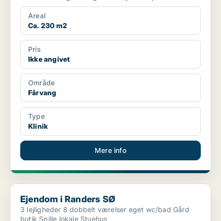
Areal
Ca. 230 m2
Pris
Ikke angivet
Område
Fårvang
Type
Klinik
Mere info
Ejendom i Randers SØ
Ejendom i Randers SØ
3 lejligheder 8 dobbelt værelser eget wc/bad Gård
butik Spille lokale Stuehus