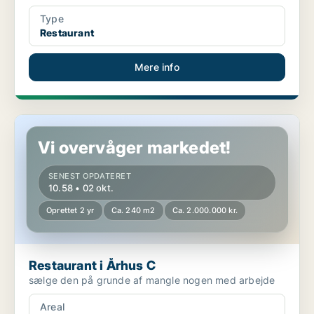
Type
Restaurant
Mere info
Restaurant i Århus C
Vi overvåger markedet!
SENEST OPDATERET
10.58 • 02 okt.
Oprettet 2 yr
Ca. 240 m2
Ca. 2.000.000 kr.
Restaurant i Århus C
sælge den på grunde af mangle nogen med arbejde
Areal