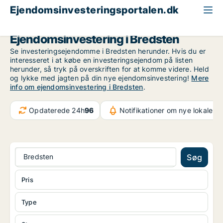
Ejendomsinvesteringsportalen.dk
Region Sydjylland
Bredsten
Ejendomsinvestering i Bredsten
Se investeringsejendomme i Bredsten herunder. Hvis du er
interesseret i at købe en investeringsejendom på listen
herunder, så tryk på overskriften for at komme videre. Held
og lykke med jagten på din nye ejendomsinvestering!
Mere
info om ejendomsinvestering i Bredsten
.
Opdaterede 24h
96
Notifikationer om nye lokaler
6
Bredsten
Søg
Pris
Type