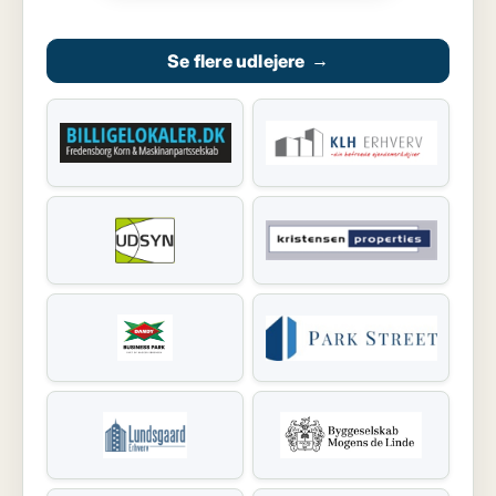
Se flere udlejere
→