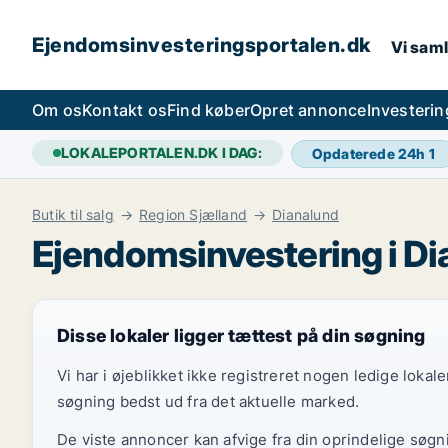
Ejendomsinvesteringsportalen.dk
Vi saml
Om os
Kontakt os
Find køber
Opret annonce
Investeri
LOKALEPORTALEN.DK I DAG:
Opdaterede 24h
1
Butik til salg
Region Sjælland
Dianalund
Ejendomsinvestering i D
Disse lokaler ligger tættest på din søgning
Vi har i øjeblikket ikke registreret nogen ledige loka
søgning bedst ud fra det aktuelle marked.
De viste annoncer kan afvige fra din oprindelige søgn