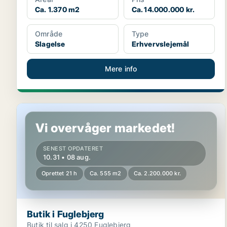
Ca. 1.370 m2
Ca. 14.000.000 kr.
Område
Type
Slagelse
Erhvervslejemål
Mere info
Butik i Fuglebjerg
Vi overvåger markedet!
SENEST OPDATERET
10.31 • 08 aug.
Oprettet 21 h
Ca. 555 m2
Ca. 2.200.000 kr.
Butik i Fuglebjerg
Butik til salg i 4250 Fuglebjerg