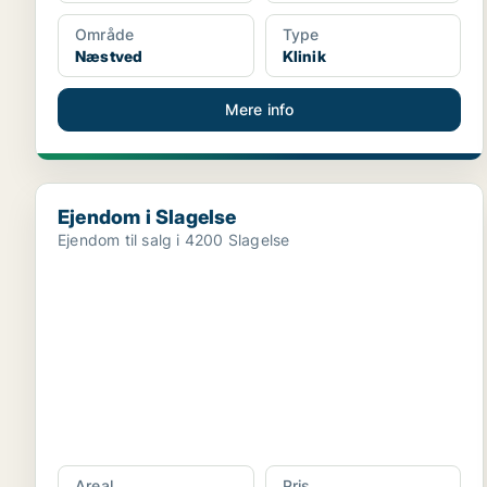
Område
Type
Næstved
Klinik
Mere info
Ejendom i Slagelse
Ejendom i Slagelse
Ejendom til salg i 4200 Slagelse
Areal
Pris