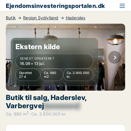
Ejendomsinvesteringsportalen.dk
Butik
Region Sydjylland
Haderslev
Ekstern kilde
SENEST OPDATERET
16.09 • 13 jul.
Oprettet
Ca. 980
Ca. 3.900.000
27 d
m2
kr.
Butik til salg, Haderslev,
Varbergvej
[xxxxxxxx]
2
Ca. 980 m
Ca. 3.900.000 kr.