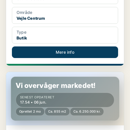
Område
Vejle Centrum
Type
Butik
Mere info
Butik i Kolding
Vi overvåger markedet!
SENEST OPDATERET
17.54 • 06 jun.
Oprettet 2 mo
Ca. 855 m2
Ca. 6.250.000 kr.