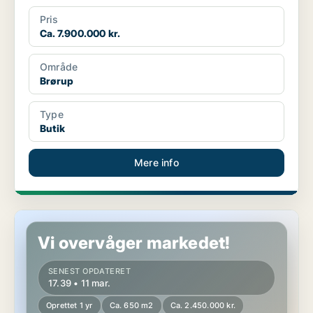
Pris
Ca. 7.900.000 kr.
Område
Brørup
Type
Butik
Mere info
Butik i Skærbæk
Vi overvåger markedet!
SENEST OPDATERET
17.39 • 11 mar.
Oprettet 1 yr
Ca. 650 m2
Ca. 2.450.000 kr.