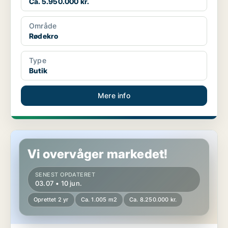
Ca. 5.950.000 kr.
Område
Rødekro
Type
Butik
Mere info
Boligudlejningsejendom i Gråsten
Vi overvåger markedet!
SENEST OPDATERET
03.07 • 10 jun.
Oprettet 2 yr
Ca. 1.005 m2
Ca. 8.250.000 kr.