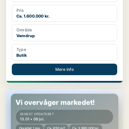
Pris
Ca. 1.600.000 kr.
Område
Vamdrup
Type
Butik
Mere info
Butik i Esbjerg
Vi overvåger markedet!
SENEST OPDATERET
13.01 • 08 jul.
Oprettet 1 mo
Ca. 850 m2
Ca. 3.980.000 kr.