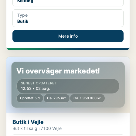
Kolding
Type
Butik
Mere info
Butik i Vejle
Vi overvåger markedet!
SENEST OPDATERET
12.52 • 02 aug.
Oprettet 5 d
Ca. 295 m2
Ca. 1.950.000 kr.
Butik i Vejle
Butik til salg i 7100 Vejle