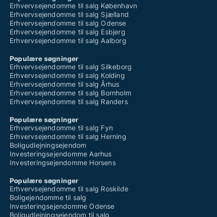
Butikslokaler til salg i Bække
Erhvervsejendomme til salg København
Butikslokaler til salg i Børkop
Erhvervsejendomme til salg Sjælland
Butikslokaler til salg i Christiansfeld
Erhvervsejendomme til salg Odense
Butikslokaler til salg i Egernsund
Erhvervsejendomme til salg Esbjerg
Butikslokaler til salg i Egtved
Erhvervsejendomme til salg Aalborg
Butikslokaler til salg i Ejstrupholm
Butikslokaler til salg i Esbjerg Centrum
Populære søgninger
Butikslokaler til salg i Esbjerg N
Erhvervsejendomme til salg Silkeborg
Butikslokaler til salg i Esbjerg V
Erhvervsejendomme til salg Kolding
Butikslokaler til salg i Esbjerg Ø
Erhvervsejendomme til salg Århus
Butikslokaler til salg i Fanø
Erhvervsejendomme til salg Bornholm
Butikslokaler til salg i Fredericia
Erhvervsejendomme til salg Randers
Butikslokaler til salg i Føvling
Butikslokaler til salg i Gadbjerg
Populære søgninger
Butikslokaler til salg i Gesten
Erhvervsejendomme til salg Fyn
Butikslokaler til salg i Give
Erhvervsejendomme til salg Herning
Butikslokaler til salg i Glejbjerg
Boligudlejningsejendom
Butikslokaler til salg i Gram
Investeringsejendomme Aarhus
Butikslokaler til salg i Gredstedbro
Investeringsejendomme Horsens
Butikslokaler til salg i Grindsted
Butikslokaler til salg i Gråsten
Populære søgninger
Butikslokaler til salg i Gørding
Erhvervsejendomme til salg Roskilde
Butikslokaler til salg i Haderslev
Boligejendomme til salg
Butikslokaler til salg i Hejls
Investeringsejendomme Odense
Butikslokaler til salg i Hejnsvig
Boligudlejningsejendom til salg