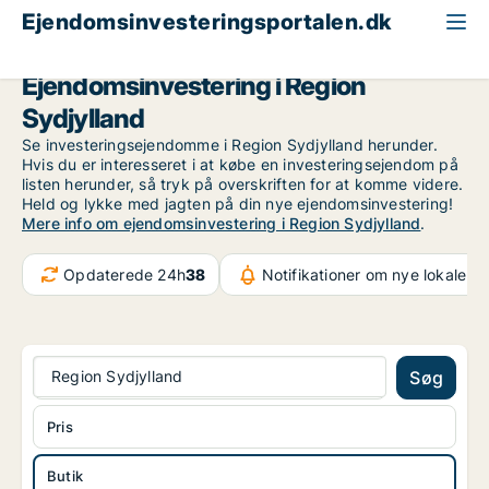
Ejendomsinvesteringsportalen.dk
Butik til salg
Region Sydjylland
Ejendomsinvestering i Region
Sydjylland
Se investeringsejendomme i Region Sydjylland herunder.
Hvis du er interesseret i at købe en investeringsejendom på
listen herunder, så tryk på overskriften for at komme videre.
Held og lykke med jagten på din nye ejendomsinvestering!
Mere info om ejendomsinvestering i Region Sydjylland
.
Opdaterede 24h
38
Notifikationer om nye lokaler
3
Region Sydjylland
Søg
Pris
Butik