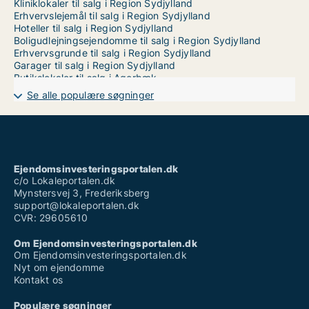
Kliniklokaler til salg i Region Sydjylland
Erhvervslejemål til salg i Region Sydjylland
Hoteller til salg i Region Sydjylland
Boligudlejningsejendomme til salg i Region Sydjylland
Erhvervsgrunde til salg i Region Sydjylland
Garager til salg i Region Sydjylland
Butikslokaler til salg i Agerbæk
Butikslokaler til salg i Agerskov
Se alle populære søgninger
Butikslokaler til salg i Almind
Butikslokaler til salg i Ansager
Butikslokaler til salg i Augustenborg
Butikslokaler til salg i Bevtoft
Butikslokaler til salg i Billum
Butikslokaler til salg i Billund
Ejendomsinvesteringsportalen.dk
Butikslokaler til salg i Bjert
c/o Lokaleportalen.dk
Butikslokaler til salg i Blåvand
Mynstersvej 3, Frederiksberg
Butikslokaler til salg i Bolderslev
support@lokaleportalen.dk
Butikslokaler til salg i Bramming
CVR: 29605610
Butikslokaler til salg i Brande
Butikslokaler til salg i Branderup J
Om Ejendomsinvesteringsportalen.dk
Butikslokaler til salg i Bredebro
Om Ejendomsinvesteringsportalen.dk
Butikslokaler til salg i Bredsten
Nyt om ejendomme
Butikslokaler til salg i Broager
Kontakt os
Butikslokaler til salg i Brørup
Butikslokaler til salg i Bylderup-Bov
Populære søgninger