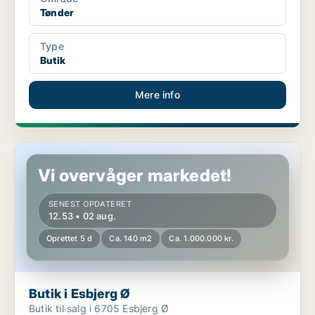
Tønder
Type
Butik
Mere info
Butik i Esbjerg Ø
Vi overvåger markedet!
SENEST OPDATERET
12.53 • 02 aug.
Oprettet 5 d
Ca. 140 m2
Ca. 1.000.000 kr.
Butik i Esbjerg Ø
Butik til salg i 6705 Esbjerg Ø