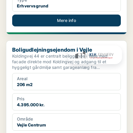
Erhvervsgrund
Mere info
Boligudlejningsejendom i Vejle
Boligudlejningsejendom i Vejle
Koldingvej 44 er centralt beliggende i Vejle med
facade direkte mod Koldingvej og adgang til et
hyggeligt gårdmiljø samt garageanlæg fra
Bleggaardsgade. Ejen...
Areal
206 m2
Pris
4.395.000 kr.
Område
Vejle Centrum