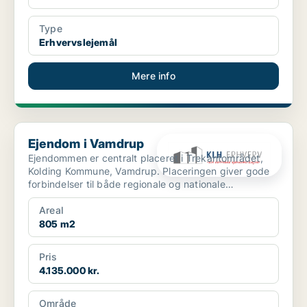
Type
Erhvervslejemål
Mere info
Ejendom i Vamdrup
Ejendom i Vamdrup
Ejendommen er centralt placeret i Trekantområdet,
Kolding Kommune, Vamdrup. Placeringen giver gode
forbindelser til både regionale og nationale
transportkorr...
Areal
805 m2
Pris
4.135.000 kr.
Område