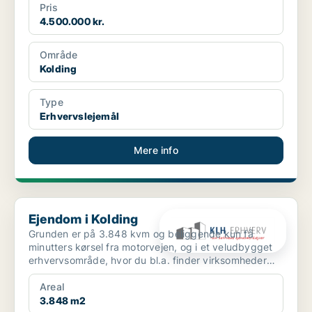
Pris
4.500.000 kr.
Område
Kolding
Type
Erhvervslejemål
Mere info
Ejendom i Kolding
Ejendom i Kolding
Grunden er på 3.848 kvm og beliggende kun få
minutters kørsel fra motorvejen, og i et veludbygget
erhvervsområde, hvor du bl.a. finder virksomheder
som David...
Areal
3.848 m2