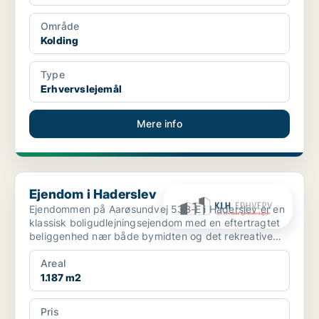
Område
Kolding
Type
Erhvervslejemål
Mere info
Ejendom i Haderslev
Ejendom i Haderslev
Ejendommen på Aarøsundvej 53B-E i Haderslev er en
klassisk boligudlejningsejendom med en eftertragtet
beliggenhed nær både bymidten og det rekreative
havnemi...
Areal
1.187 m2
Pris