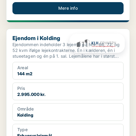
Mere info
Ejendom i Kolding
Ejendom i Kolding
Ejendommen indeholder 3 lejemål på hhv. 66, 72, og
52 kvm ifølge lejekontrakterne. Én i kælderen, én i
stueetagen og én på 1. sal. Lejemålene har i størst...
Areal
144 m2
Pris
2.995.000 kr.
Område
Kolding
Type
Erhvervslejemål