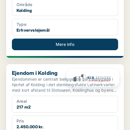
Område
Kolding
Type
Erhvervslejemål
Mere info
Ejendom i Kolding
Ejendom i Kolding
Ejendommen er centralt beliggende på Låsbygade i
hjertet af Kolding i det stemningsfulde Latinerkvarter
med kort afstand til Slotssøen, Koldinghus og byens
g...
Areal
217 m2
Pris
2.450.000 kr.