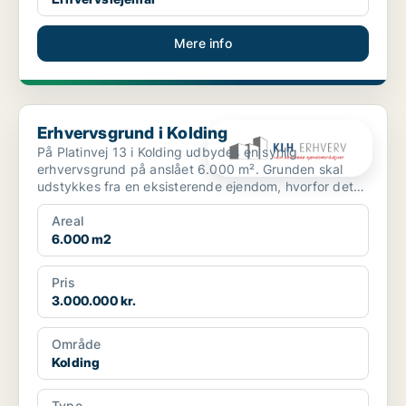
Mere info
Erhvervsgrund i Kolding
Erhvervsgrund i Kolding
På Platinvej 13 i Kolding udbydes en synlig
erhvervsgrund på anslået 6.000 m². Grunden skal
udstykkes fra en eksisterende ejendom, hvorfor det
endelige grund...
Areal
6.000 m2
Pris
3.000.000 kr.
Område
Kolding
Type