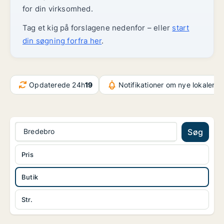
for din virksomhed.
Tag et kig på forslagene nedenfor – eller
start
din søgning forfra her
.
Opdaterede 24h
19
Notifikationer om nye lokaler
37
Bredebro
Søg
Pris
Butik
Str.