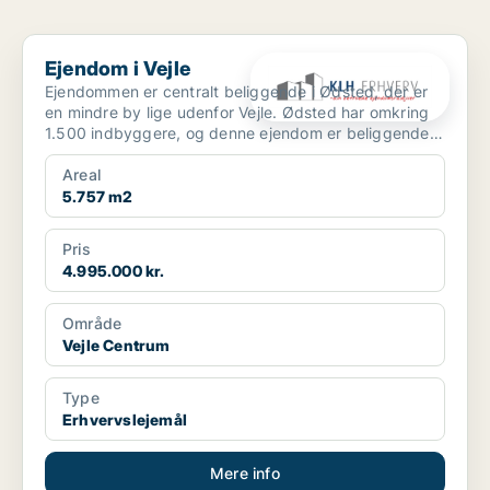
Ejendom i Vejle
Ejendom i Vejle
Ejendommen er centralt beliggende i Ødsted, der er
en mindre by lige udenfor Vejle. Ødsted har omkring
1.500 indbyggere, og denne ejendom er beliggende
midt ...
Areal
5.757 m2
Pris
4.995.000 kr.
Område
Vejle Centrum
Type
Erhvervslejemål
Mere info