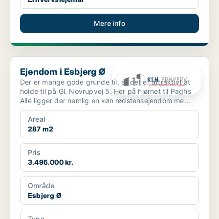
Mere info
Ejendom i Esbjerg Ø
Ejendom i Esbjerg Ø
Der er mange gode grunde til, at det er attraktivt at
holde til på Gl. Novrupvej 5. Her på hjørnet til Paghs
Allé ligger der nemlig en køn rødstensejendom me...
Areal
287 m2
Pris
3.495.000 kr.
Område
Esbjerg Ø
Type