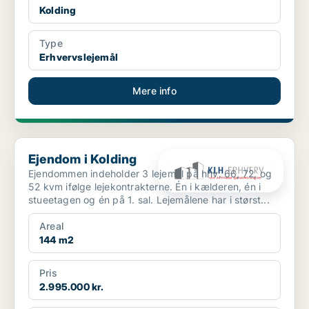
Kolding
Type
Erhvervslejemål
Mere info
Ejendom i Kolding
Ejendom i Kolding
Ejendommen indeholder 3 lejemål på hhv. 66, 72, og
52 kvm ifølge lejekontrakterne. Én i kælderen, én i
stueetagen og én på 1. sal. Lejemålene har i størst...
Areal
144 m2
Pris
2.995.000 kr.