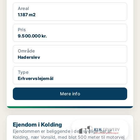
havnemi...
Areal
1.187 m2
Pris
9.500.000 kr.
Område
Haderslev
Type
Erhvervslejemål
Mere info
Ejendom i Kolding
Ejendom i Kolding
Ejendommen er beliggende i den sydlige del af
Kolding, nær Vonsild, med blot 500 meter til motorvej