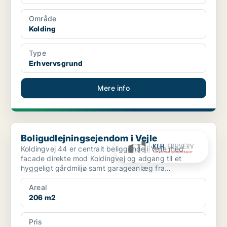
Område
Kolding
Type
Erhvervsgrund
Mere info
Boligudlejningsejendom i Vejle
Boligudlejningsejendom i Vejle
Koldingvej 44 er centralt beliggende i Vejle med
facade direkte mod Koldingvej og adgang til et
hyggeligt gårdmiljø samt garageanlæg fra
Bleggaardsgade. Ejen...
Areal
206 m2
Pris