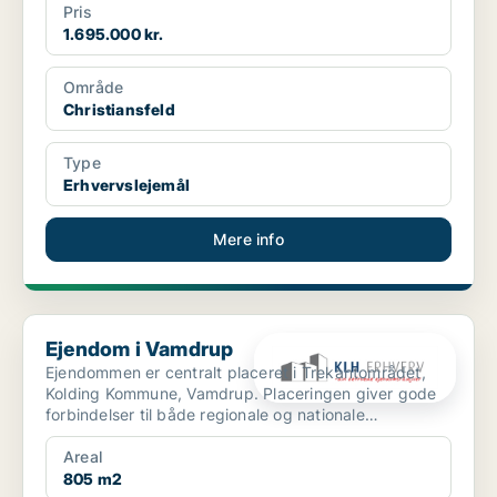
Pris
1.695.000 kr.
Område
Christiansfeld
Type
Erhvervslejemål
Mere info
Ejendom i Vamdrup
Ejendom i Vamdrup
Ejendommen er centralt placeret i Trekantområdet,
Kolding Kommune, Vamdrup. Placeringen giver gode
forbindelser til både regionale og nationale
transportkorr...
Areal
805 m2