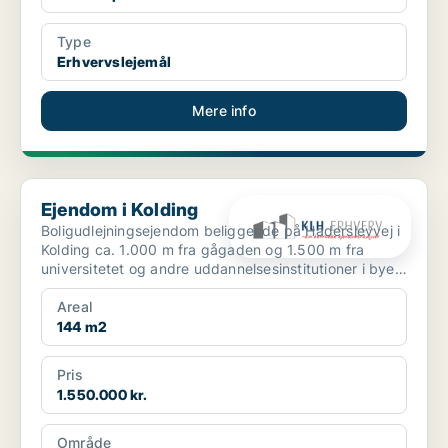
Type
Erhvervslejemål
Mere info
Ejendom i Kolding
Ejendom i Kolding
Boligudlejningsejendom beliggende på Haderslevvej i
Kolding ca. 1.000 m fra gågaden og 1.500 m fra
universitetet og andre uddannelsesinstitutioner i byen.
...
Areal
144 m2
Pris
1.550.000 kr.
Område