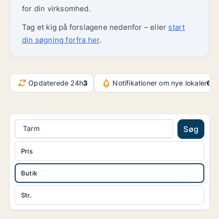
for din virksomhed.
Tag et kig på forslagene nedenfor – eller
start
din søgning forfra her
.
Opdaterede 24h
3
Notifikationer om nye lokaler
6.5
Tarm
Søg
Pris
Butik
Str.