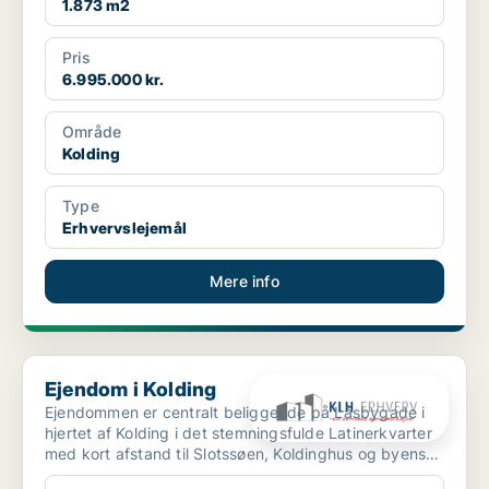
1.873 m2
Pris
6.995.000 kr.
Område
Kolding
Type
Erhvervslejemål
Mere info
Ejendom i Kolding
Ejendom i Kolding
Ejendommen er centralt beliggende på Låsbygade i
hjertet af Kolding i det stemningsfulde Latinerkvarter
med kort afstand til Slotssøen, Koldinghus og byens
g...