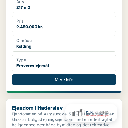
Areal
217 m2
Pris
2.450.000 kr.
Område
Kolding
Type
Erhvervslejemål
Mere info
Ejendom i Haderslev
Ejendom i Haderslev
Ejendommen på Aarøsundvej 53B-E i Haderslev er en
klassisk boligudlejningsejendom med en eftertragtet
beliggenhed nær både bymidten og det rekreative