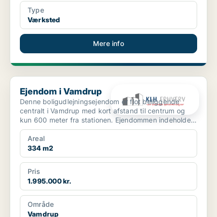
Type
Værksted
Mere info
Ejendom i Vamdrup
Ejendom i Vamdrup
Denne boligudlejningsejendom er flot beliggende
centralt i Vamdrup med kort afstand til centrum og
kun 600 meter fra stationen. Ejendommen indeholder i
a...
Areal
334 m2
Pris
1.995.000 kr.
Område
Vamdrup