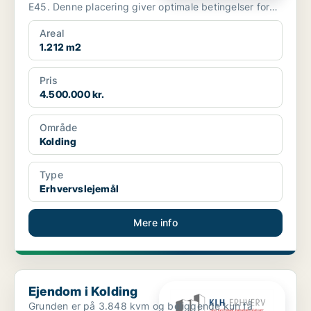
E45. Denne placering giver optimale betingelser for
både ...
Areal
1.212 m2
Pris
4.500.000 kr.
Område
Kolding
Type
Erhvervslejemål
Mere info
Ejendom i Kolding
Ejendom i Kolding
Grunden er på 3.848 kvm og beliggende kun få