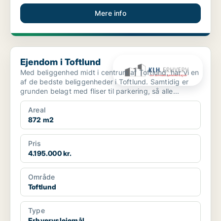
Mere info
Ejendom i Toftlund
Ejendom i Toftlund
Med beliggenhed midt i centrum af Toftlund, har vi en
af de bedste beliggenheder i Toftlund. Samtidig er
grunden belagt med fliser til parkering, så alle...
Areal
872 m2
Pris
4.195.000 kr.
Område
Toftlund
Type
Erhvervslejemål