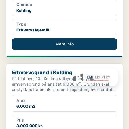
Område
Kolding
Type
Erhvervslejemål
Mere info
Erhvervsgrund i Kolding
Erhvervsgrund i Kolding
På Platinvej 13 i Kolding udbydes en synlig
erhvervsgrund på anslået 6.000 m². Grunden skal
udstykkes fra en eksisterende ejendom, hvorfor det
endelige grund...
Areal
6.000 m2
Pris
3.000.000 kr.