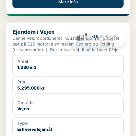
Mere info
Ejendom i Vejen
Ejendom i Vejen
Denne velproportioneret industriejendom er placeret
tæt på E20 motorvejen mellem Esbjerg og Kolding
(trekantområdet). Der er kort vej til både byen (Vejen)
o...
Areal
1.386 m2
Pris
5.295.000 kr.
Område
Vejen
Type
Erhvervslejemål